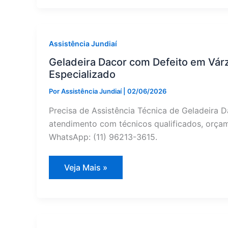
Defeito
em
Jarinu?
Conserto
Especializado
Assistência Jundiaí
Geladeira Dacor com Defeito em Várz
Especializado
Por
Assistência Jundiaí
|
02/06/2026
Precisa de Assistência Técnica de Geladeira D
atendimento com técnicos qualificados, orçame
WhatsApp: (11) 96213-3615.
Geladeira
Veja Mais »
Dacor
com
Defeito
em
Várzea
Paulista?
Assistência