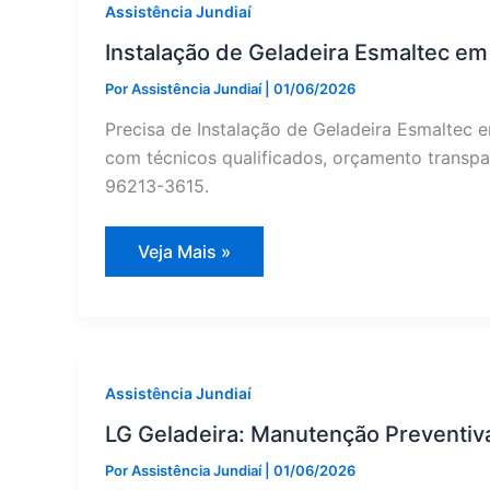
Técnica
Assistência Jundiaí
Especializado
Instalação de Geladeira Esmaltec em 
Por
Assistência Jundiaí
|
01/06/2026
Precisa de Instalação de Geladeira Esmaltec 
com técnicos qualificados, orçamento transpar
96213-3615.
Instalação
Veja Mais »
de
Geladeira
Esmaltec
em
Louveira
|
Assistência
Jundiaí
Assistência Jundiaí
LG Geladeira: Manutenção Preventiva
Por
Assistência Jundiaí
|
01/06/2026