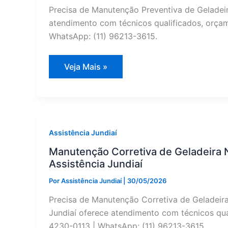
Precisa de Manutenção Preventiva de Geladeir
atendimento com técnicos qualificados, orçame
WhatsApp: (11) 96213-3615.
LG
Veja Mais »
Geladeira:
Manutenção
Preventiva
em
Itupeva
—
Assistência
Jundiaí
Assistência Jundiaí
Manutenção Corretiva de Geladeira 
Assistência Jundiaí
Por
Assistência Jundiaí
|
30/05/2026
Precisa de Manutenção Corretiva de Geladeir
Jundiaí oferece atendimento com técnicos qual
4230-0113 | WhatsApp: (11) 96213-3615.