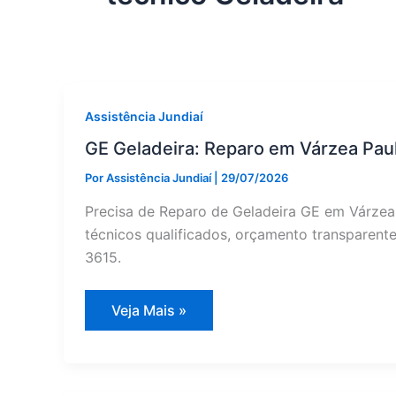
Assistência Jundiaí
GE Geladeira: Reparo em Várzea Paul
Por
Assistência Jundiaí
|
29/07/2026
Precisa de Reparo de Geladeira GE em Várzea 
técnicos qualificados, orçamento transparente
3615.
GE
Veja Mais »
Geladeira:
Reparo
em
Várzea
Paulista
—