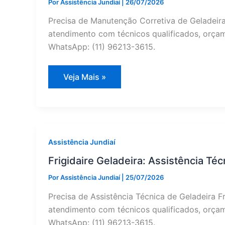
Por
Assistência Jundiaí
|
26/07/2026
Precisa de Manutenção Corretiva de Geladeira
atendimento com técnicos qualificados, orçame
WhatsApp: (11) 96213-3615.
Manutenção
Veja Mais »
Corretiva
de
Geladeira
Viking
em
Jundiaí
|
Assistência
Assistência Jundiaí
Jundiaí
Frigidaire Geladeira: Assistência T
Por
Assistência Jundiaí
|
25/07/2026
Precisa de Assistência Técnica de Geladeira F
atendimento com técnicos qualificados, orçame
WhatsApp: (11) 96213-3615.