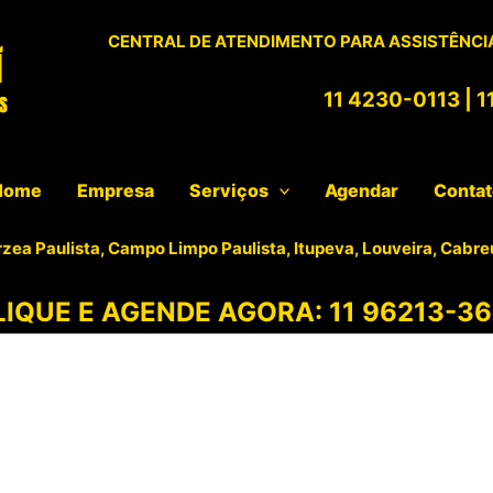
CENTRAL DE ATENDIMENTO PARA ASSISTÊNCIA
11 4230-0113
|
1
Home
Empresa
Serviços
Agendar
Conta
rzea Paulista, Campo Limpo Paulista, Itupeva, Louveira, Cabre
LIQUE E AGENDE AGORA:
11 96213-36