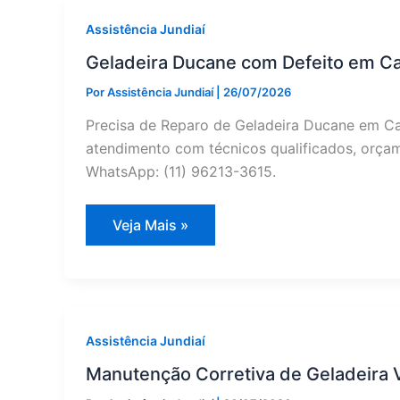
Assistência
Jundiaí
Assistência Jundiaí
Geladeira Ducane com Defeito em Ca
Por
Assistência Jundiaí
|
26/07/2026
Precisa de Reparo de Geladeira Ducane em Ca
atendimento com técnicos qualificados, orçame
WhatsApp: (11) 96213-3615.
Geladeira
Veja Mais »
Ducane
com
Defeito
em
Campo
Limpo
Paulista?
Reparo
Assistência Jundiaí
Especializado
Manutenção Corretiva de Geladeira Vi