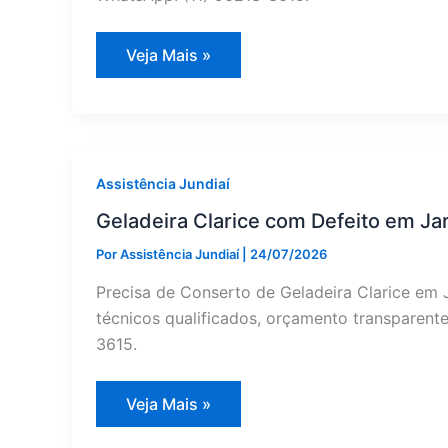
Frigidaire
Veja Mais »
Geladeira:
Assistência
Técnica
em
Cabreúva
—
Assistência
Jundiaí
Assistência Jundiaí
Geladeira Clarice com Defeito em Ja
Por
Assistência Jundiaí
|
24/07/2026
Precisa de Conserto de Geladeira Clarice em 
técnicos qualificados, orçamento transparente
3615.
Geladeira
Veja Mais »
Clarice
com