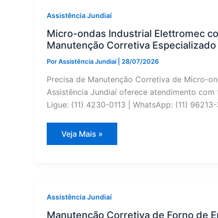
Limpo
Paulista?
Assistência Jundiaí
Reparo
Especializado
Micro-ondas Industrial Elettromec 
Manutenção Corretiva Especializado
Por
Assistência Jundiaí
|
28/07/2026
Precisa de Manutenção Corretiva de Micro-on
Assistência Jundiaí oferece atendimento com t
Ligue: (11) 4230-0113 | WhatsApp: (11) 96213-
Micro-
Veja Mais »
ondas
Industrial
Elettromec
com
Defeito
em
Campo
Limpo
Assistência Jundiaí
Paulista?
Manutenção
Manutenção Corretiva de Forno de E