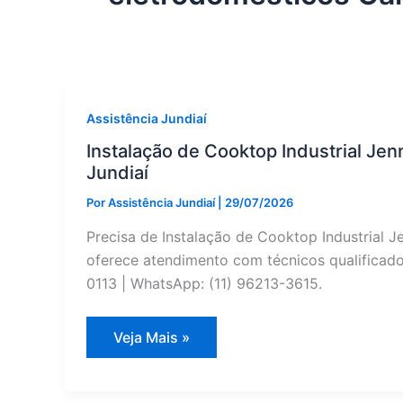
Assistência Jundiaí
Instalação de Cooktop Industrial Jen
Jundiaí
Por
Assistência Jundiaí
|
29/07/2026
Precisa de Instalação de Cooktop Industrial 
oferece atendimento com técnicos qualificados
0113 | WhatsApp: (11) 96213-3615.
Instalação
Veja Mais »
de
Cooktop
Industrial
Jenn