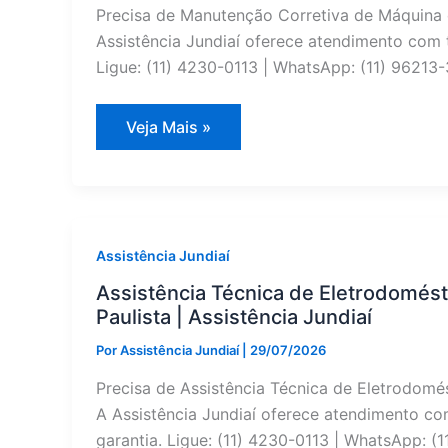
Precisa de Manutenção Corretiva de Máquina
Assistência Jundiaí oferece atendimento com t
Ligue: (11) 4230-0113 | WhatsApp: (11) 96213-
Kenmore
Veja Mais »
Máquina
de
Secar:
Manutenção
Corretiva
em
Campo
Limpo
Assistência Jundiaí
Paulista
—
Assistência Técnica de Eletrodomés
Assistência
Paulista | Assistência Jundiaí
Jundiaí
Por
Assistência Jundiaí
|
29/07/2026
Precisa de Assistência Técnica de Eletrodom
A Assistência Jundiaí oferece atendimento co
garantia. Ligue: (11) 4230-0113 | WhatsApp: (