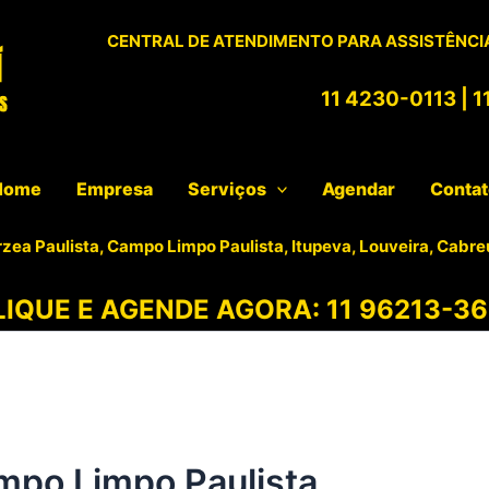
CENTRAL DE ATENDIMENTO PARA ASSISTÊNCIA
11 4230-0113
|
1
Home
Empresa
Serviços
Agendar
Conta
rzea Paulista, Campo Limpo Paulista, Itupeva, Louveira, Cabre
LIQUE E AGENDE AGORA:
11 96213-36
mpo Limpo Paulista