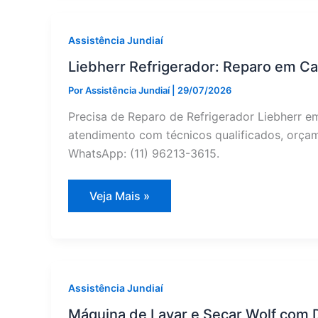
Air
em
Campo
Limpo
Assistência Jundiaí
Paulista
|
Liebherr Refrigerador: Reparo em Ca
Assistência
Jundiaí
Por
Assistência Jundiaí
|
29/07/2026
Precisa de Reparo de Refrigerador Liebherr e
atendimento com técnicos qualificados, orçame
WhatsApp: (11) 96213-3615.
Liebherr
Veja Mais »
Refrigerador:
Reparo
em
Campo
Limpo
Paulista
—
Assistência
Assistência Jundiaí
Jundiaí
Máquina de Lavar e Secar Wolf com 