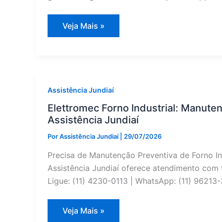
Assistência
Veja Mais »
Técnica
de
Eletrodomésticos
Importados
Bertazzoni
em
Campo
Limpo
Assistência Jundiaí
Paulista
|
Elettromec Forno Industrial: Manut
Assistência
Assistência Jundiaí
Jundiaí
Por
Assistência Jundiaí
|
29/07/2026
Precisa de Manutenção Preventiva de Forno I
Assistência Jundiaí oferece atendimento com t
Ligue: (11) 4230-0113 | WhatsApp: (11) 96213-
Elettromec
Veja Mais »
Forno