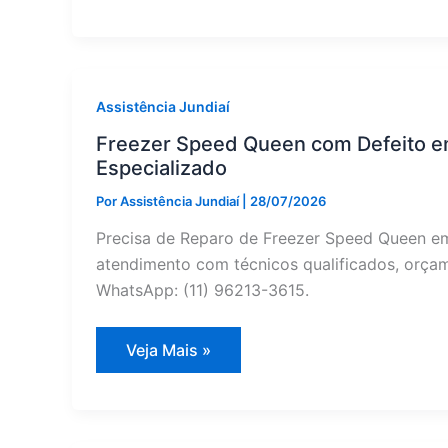
Industrial:
Manutenção
Preventiva
em
Campo
Limpo
Paulista
Assistência Jundiaí
—
Assistência
Freezer Speed Queen com Defeito e
Jundiaí
Especializado
Por
Assistência Jundiaí
|
28/07/2026
Precisa de Reparo de Freezer Speed Queen em
atendimento com técnicos qualificados, orçame
WhatsApp: (11) 96213-3615.
Freezer
Veja Mais »
Speed
Queen
com
Defeito
em
Campo