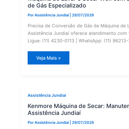
de Gás Especializado
Por
Assistência Jundiaí
|
29/07/2026
Precisa de Conversão de Gás de Máquina de 
Assistência Jundiaí oferece atendimento com t
Ligue: (11) 4230-0113 | WhatsApp: (11) 96213-
Máquina
Veja Mais »
de
Lavar
e
Secar
Wolf
com
Defeito
em
Assistência Jundiaí
Campo
Limpo
Kenmore Máquina de Secar: Manuten
Paulista?
Assistência Jundiaí
Conversão
de
Gás
Por
Assistência Jundiaí
|
29/07/2026
Especializado