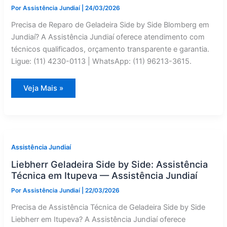
Por
Assistência Jundiaí
|
24/03/2026
Precisa de Reparo de Geladeira Side by Side Blomberg em
Jundiaí? A Assistência Jundiaí oferece atendimento com
técnicos qualificados, orçamento transparente e garantia.
Ligue: (11) 4230-0113 | WhatsApp: (11) 96213-3615.
Blomberg
Veja Mais »
Geladeira
Side
by
Side:
Reparo
em
Jundiaí
—
Assistência Jundiaí
Assistência
Jundiaí
Liebherr Geladeira Side by Side: Assistência
Técnica em Itupeva — Assistência Jundiaí
Por
Assistência Jundiaí
|
22/03/2026
Precisa de Assistência Técnica de Geladeira Side by Side
Liebherr em Itupeva? A Assistência Jundiaí oferece