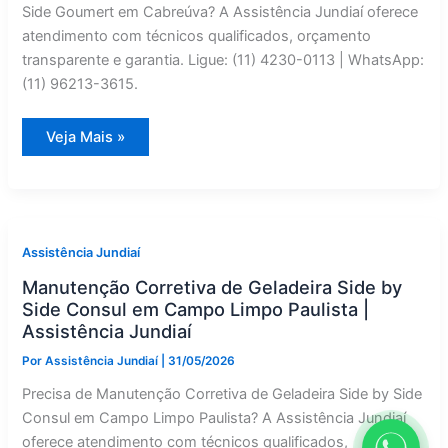
Side Goumert em Cabreúva? A Assistência Jundiaí oferece
atendimento com técnicos qualificados, orçamento
transparente e garantia. Ligue: (11) 4230-0113 | WhatsApp:
(11) 96213-3615.
Goumert
Veja Mais »
Geladeira
Side
by
Side:
Manutenção
Preventiva
em
Cabreúva
Assistência Jundiaí
—
Assistência
Manutenção Corretiva de Geladeira Side by
Jundiaí
Side Consul em Campo Limpo Paulista |
Assistência Jundiaí
Por
Assistência Jundiaí
|
31/05/2026
Precisa de Manutenção Corretiva de Geladeira Side by Side
Consul em Campo Limpo Paulista? A Assistência Jundiaí
oferece atendimento com técnicos qualificados,