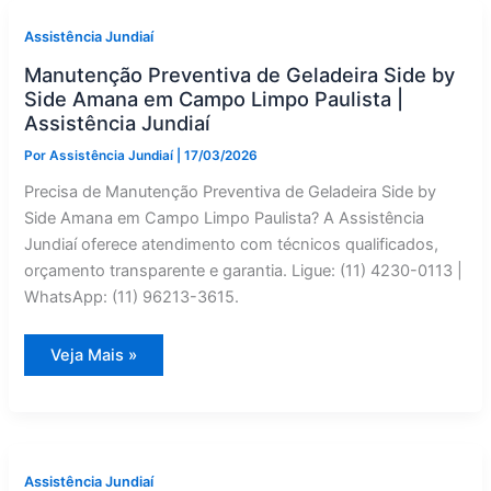
Defeito
em
Itupeva?
Assistência Jundiaí
Instalação
Especializado
Manutenção Preventiva de Geladeira Side by
Side Amana em Campo Limpo Paulista |
Assistência Jundiaí
Por
Assistência Jundiaí
|
17/03/2026
Precisa de Manutenção Preventiva de Geladeira Side by
Side Amana em Campo Limpo Paulista? A Assistência
Jundiaí oferece atendimento com técnicos qualificados,
orçamento transparente e garantia. Ligue: (11) 4230-0113 |
WhatsApp: (11) 96213-3615.
Manutenção
Veja Mais »
Preventiva
de
Geladeira
Side
by
Side
Amana
em
Assistência Jundiaí