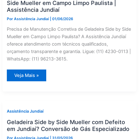
Side Mueller em Campo Limpo Paulista |
Assistência Jundiaí
Por
Assistência Jundiaí
|
01/06/2026
Precisa de Manutenção Corretiva de Geladeira Side by Side
Mueller em Campo Limpo Paulista? A Assistência Jundiaí
oferece atendimento com técnicos qualificados,
orçamento transparente e garantia. Ligue: (11) 4230-0113 |
WhatsApp: (11) 96213-3615.
Manutenção
Veja Mais »
Corretiva
de
Geladeira
Side
by
Side
Mueller
em
Assistência Jundiaí
Campo
Limpo
Geladeira Side by Side Mueller com Defeito
Paulista
|
em Jundiaí? Conversão de Gás Especializado
Assistência
Jundiaí
Por
Assistência Jundiaí
|
31/05/2026