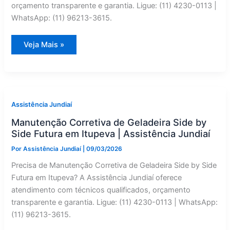
orçamento transparente e garantia. Ligue: (11) 4230-0113 |
WhatsApp: (11) 96213-3615.
Manutenção
Veja Mais »
Corretiva
de
Geladeira
Side
by
Side
Frigidaire
em
Assistência Jundiaí
Campo
Limpo
Manutenção Corretiva de Geladeira Side by
Paulista
|
Side Futura em Itupeva | Assistência Jundiaí
Assistência
Jundiaí
Por
Assistência Jundiaí
|
09/03/2026
Precisa de Manutenção Corretiva de Geladeira Side by Side
Futura em Itupeva? A Assistência Jundiaí oferece
atendimento com técnicos qualificados, orçamento
transparente e garantia. Ligue: (11) 4230-0113 | WhatsApp:
(11) 96213-3615.