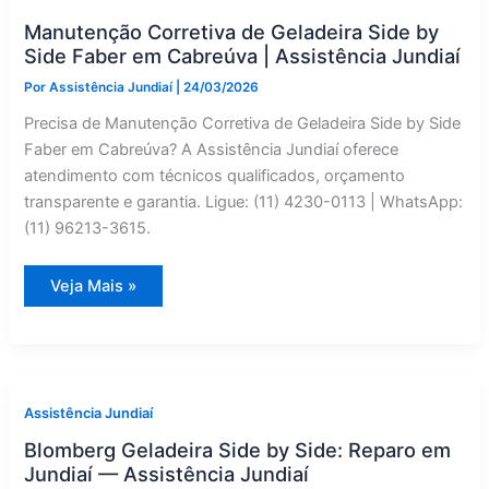
Jundiaí
|
Manutenção Corretiva de Geladeira Side by
Assistência
Jundiaí
Side Faber em Cabreúva | Assistência Jundiaí
Por
Assistência Jundiaí
|
24/03/2026
Precisa de Manutenção Corretiva de Geladeira Side by Side
Faber em Cabreúva? A Assistência Jundiaí oferece
atendimento com técnicos qualificados, orçamento
transparente e garantia. Ligue: (11) 4230-0113 | WhatsApp:
(11) 96213-3615.
Manutenção
Veja Mais »
Corretiva
de
Geladeira
Side
by
Side
Faber
em
Assistência Jundiaí
Cabreúva
|
Blomberg Geladeira Side by Side: Reparo em
Assistência
Jundiaí
Jundiaí — Assistência Jundiaí