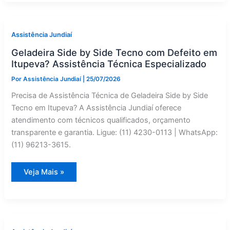
by
Side
Faber
em
Várzea
Assistência Jundiaí
Paulista
|
Geladeira Side by Side Tecno com Defeito em
Assistência
Jundiaí
Itupeva? Assistência Técnica Especializado
Por
Assistência Jundiaí
|
25/07/2026
Precisa de Assistência Técnica de Geladeira Side by Side
Tecno em Itupeva? A Assistência Jundiaí oferece
atendimento com técnicos qualificados, orçamento
transparente e garantia. Ligue: (11) 4230-0113 | WhatsApp:
(11) 96213-3615.
Geladeira
Veja Mais »
Side
by
Side
Tecno
com
Defeito
em
Itupeva?