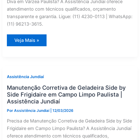
Diva em Várzea Paulista? A Assistência Jundiaí oferece
atendimento com técnicos qualificados, orçamento
transparente e garantia. Ligue: (11) 4230-0113 | WhatsApp:
(11) 96213-3615.
Conversão
Veja Mais »
de
Gás
de
Geladeira
Side
by
Side
Diva
Assistência Jundiaí
em
Várzea
Manutenção Corretiva de Geladeira Side by
Paulista
|
Side Frigidaire em Campo Limpo Paulista |
Assistência
Assistência Jundiaí
Jundiaí
Por
Assistência Jundiaí
|
12/03/2026
Precisa de Manutenção Corretiva de Geladeira Side by Side
Frigidaire em Campo Limpo Paulista? A Assistência Jundiaí
oferece atendimento com técnicos qualificados,