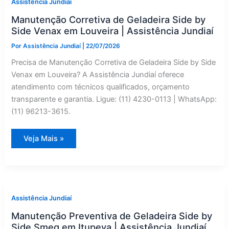
Assistência Jundiaí
Assistência
Técnica
Manutenção Corretiva de Geladeira Side by
Especializado
Side Venax em Louveira | Assistência Jundiaí
Por
Assistência Jundiaí
|
22/07/2026
Precisa de Manutenção Corretiva de Geladeira Side by Side
Venax em Louveira? A Assistência Jundiaí oferece
atendimento com técnicos qualificados, orçamento
transparente e garantia. Ligue: (11) 4230-0113 | WhatsApp:
(11) 96213-3615.
Manutenção
Veja Mais »
Corretiva
de
Geladeira
Side
by
Side
Venax
em
Assistência Jundiaí
Louveira
|
Manutenção Preventiva de Geladeira Side by
Assistência
Jundiaí
Side Smeg em Itupeva | Assistência Jundiaí