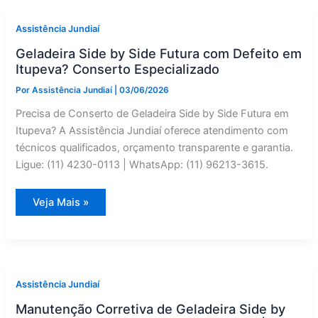
Manutenção
Preventiva
em
Assistência Jundiaí
Jundiaí
—
Geladeira Side by Side Futura com Defeito em
Assistência
Jundiaí
Itupeva? Conserto Especializado
Por
Assistência Jundiaí
|
03/06/2026
Precisa de Conserto de Geladeira Side by Side Futura em
Itupeva? A Assistência Jundiaí oferece atendimento com
técnicos qualificados, orçamento transparente e garantia.
Ligue: (11) 4230-0113 | WhatsApp: (11) 96213-3615.
Geladeira
Veja Mais »
Side
by
Side
Futura
com
Defeito
em
Itupeva?
Assistência Jundiaí
Conserto
Especializado
Manutenção Corretiva de Geladeira Side by