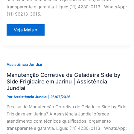
transparente e garantia. Ligue: (11) 4230-0113 | WhatsApp:
(11) 96213-3615.
Geladeira
Veja Mais »
Side
by
Side
Fogatti
com
Defeito
em
Jundiaí?
Assistência Jundiaí
Manutenção
Preventiva
Manutenção Corretiva de Geladeira Side by
Especializado
Side Frigidaire em Jarinu | Assistência
Jundiaí
Por
Assistência Jundiaí
|
26/07/2026
Precisa de Manutenção Corretiva de Geladeira Side by Side
Frigidaire em Jarinu? A Assistência Jundiaí oferece
atendimento com técnicos qualificados, orçamento
transparente e garantia. Ligue: (11) 4230-0113 | WhatsApp: