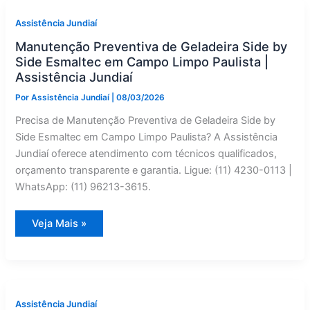
com
Defeito
em
Assistência Jundiaí
Cabreúva?
Manutenção
Manutenção Preventiva de Geladeira Side by
Corretiva
Especializado
Side Esmaltec em Campo Limpo Paulista |
Assistência Jundiaí
Por
Assistência Jundiaí
|
08/03/2026
Precisa de Manutenção Preventiva de Geladeira Side by
Side Esmaltec em Campo Limpo Paulista? A Assistência
Jundiaí oferece atendimento com técnicos qualificados,
orçamento transparente e garantia. Ligue: (11) 4230-0113 |
WhatsApp: (11) 96213-3615.
Manutenção
Veja Mais »
Preventiva
de
Geladeira
Side
by
Side
Esmaltec
em
Assistência Jundiaí