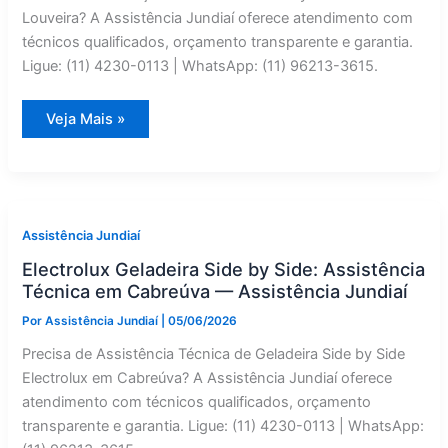
Louveira? A Assistência Jundiaí oferece atendimento com
técnicos qualificados, orçamento transparente e garantia.
Ligue: (11) 4230-0113 | WhatsApp: (11) 96213-3615.
Instalação
Veja Mais »
de
Geladeira
Side
by
Side
Consul
em
Louveira
Assistência Jundiaí
|
Assistência
Electrolux Geladeira Side by Side: Assistência
Jundiaí
Técnica em Cabreúva — Assistência Jundiaí
Por
Assistência Jundiaí
|
05/06/2026
Precisa de Assistência Técnica de Geladeira Side by Side
Electrolux em Cabreúva? A Assistência Jundiaí oferece
atendimento com técnicos qualificados, orçamento
transparente e garantia. Ligue: (11) 4230-0113 | WhatsApp: