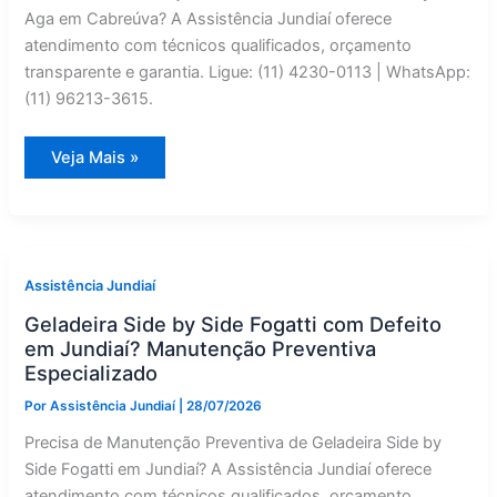
Aga em Cabreúva? A Assistência Jundiaí oferece
atendimento com técnicos qualificados, orçamento
transparente e garantia. Ligue: (11) 4230-0113 | WhatsApp:
(11) 96213-3615.
Manutenção
Veja Mais »
Corretiva
de
Geladeira
Side
by
Side
Aga
em
Assistência Jundiaí
Cabreúva
|
Geladeira Side by Side Fogatti com Defeito
Assistência
Jundiaí
em Jundiaí? Manutenção Preventiva
Especializado
Por
Assistência Jundiaí
|
28/07/2026
Precisa de Manutenção Preventiva de Geladeira Side by
Side Fogatti em Jundiaí? A Assistência Jundiaí oferece
atendimento com técnicos qualificados, orçamento