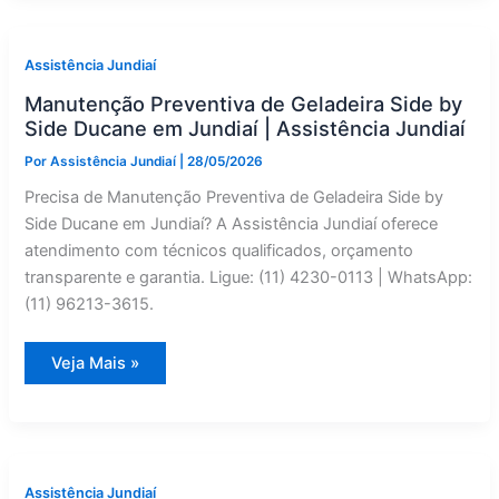
Conserto
em
Itupeva
—
Assistência Jundiaí
Assistência
Jundiaí
Manutenção Preventiva de Geladeira Side by
Side Ducane em Jundiaí | Assistência Jundiaí
Por
Assistência Jundiaí
|
28/05/2026
Precisa de Manutenção Preventiva de Geladeira Side by
Side Ducane em Jundiaí? A Assistência Jundiaí oferece
atendimento com técnicos qualificados, orçamento
transparente e garantia. Ligue: (11) 4230-0113 | WhatsApp:
(11) 96213-3615.
Manutenção
Veja Mais »
Preventiva
de
Geladeira
Side
by
Side
Ducane
em
Assistência Jundiaí