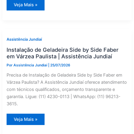
Wolf
Veja Mais »
Geladeira
Side
by
Side:
Assistência
Técnica
em
Campo
Assistência Jundiaí
Limpo
Paulista
Instalação de Geladeira Side by Side Faber
—
Assistência
em Várzea Paulista | Assistência Jundiaí
Jundiaí
Por
Assistência Jundiaí
|
25/07/2026
Precisa de Instalação de Geladeira Side by Side Faber em
Várzea Paulista? A Assistência Jundiaí oferece atendimento
com técnicos qualificados, orçamento transparente e
garantia. Ligue: (11) 4230-0113 | WhatsApp: (11) 96213-
3615.
Instalação
Veja Mais »
de
Geladeira
Side