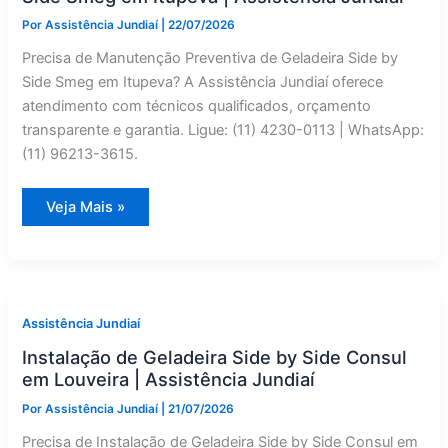
Por
Assistência Jundiaí
|
22/07/2026
Precisa de Manutenção Preventiva de Geladeira Side by
Side Smeg em Itupeva? A Assistência Jundiaí oferece
atendimento com técnicos qualificados, orçamento
transparente e garantia. Ligue: (11) 4230-0113 | WhatsApp:
(11) 96213-3615.
Manutenção
Veja Mais »
Preventiva
de
Geladeira
Side
by
Side
Smeg
em
Assistência Jundiaí
Itupeva
|
Instalação de Geladeira Side by Side Consul
Assistência
Jundiaí
em Louveira | Assistência Jundiaí
Por
Assistência Jundiaí
|
21/07/2026
Precisa de Instalação de Geladeira Side by Side Consul em