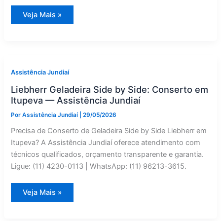
Fischer
Veja Mais »
Geladeira
Side
by
Side:
Reparo
em
Campo
Limpo
Assistência Jundiaí
Paulista
—
Liebherr Geladeira Side by Side: Conserto em
Assistência
Jundiaí
Itupeva — Assistência Jundiaí
Por
Assistência Jundiaí
|
29/05/2026
Precisa de Conserto de Geladeira Side by Side Liebherr em
Itupeva? A Assistência Jundiaí oferece atendimento com
técnicos qualificados, orçamento transparente e garantia.
Ligue: (11) 4230-0113 | WhatsApp: (11) 96213-3615.
Liebherr
Veja Mais »
Geladeira
Side
by
Side: