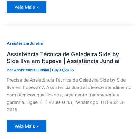
Manutenção
Veja Mais »
Corretiva
de
Geladeira
Side
by
Side
Futura
em
Assistência Jundiaí
Itupeva
|
Assistência Técnica de Geladeira Side by
Assistência
Jundiaí
Side Ilve em Itupeva | Assistência Jundiaí
Por
Assistência Jundiaí
|
09/03/2026
Precisa de Assistência Técnica de Geladeira Side by Side
Ilve em Itupeva? A Assistência Jundiaí oferece atendimento
com técnicos qualificados, orçamento transparente e
garantia. Ligue: (11) 4230-0113 | WhatsApp: (11) 96213-
3615.
Assistência
Veja Mais »
Técnica
de