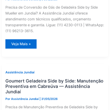
Precisa de Conversão de Gás de Geladeira Side by Side
Mueller em Jundiaí? A Assistência Jundiaí oferece
atendimento com técnicos qualificados, orçamento
transparente e garantia. Ligue: (11) 4230-0113 | WhatsApp:
(11) 96213-3615.
Geladeira
Veja Mais »
Side
by
Side
Mueller
com
Defeito
em
Jundiaí?
Assistência Jundiaí
Conversão
de
Goumert Geladeira Side by Side: Manutenção
Gás
Especializado
Preventiva em Cabreúva — Assistência
Jundiaí
Por
Assistência Jundiaí
|
31/05/2026
Precisa de Manutenção Preventiva de Geladeira Side by