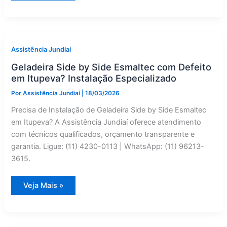
Side
by
Side:
Manutenção
Corretiva
em
Jundiaí
Assistência Jundiaí
—
Assistência
Geladeira Side by Side Esmaltec com Defeito
Jundiaí
em Itupeva? Instalação Especializado
Por
Assistência Jundiaí
|
18/03/2026
Precisa de Instalação de Geladeira Side by Side Esmaltec
em Itupeva? A Assistência Jundiaí oferece atendimento
com técnicos qualificados, orçamento transparente e
garantia. Ligue: (11) 4230-0113 | WhatsApp: (11) 96213-
3615.
Geladeira
Veja Mais »
Side
by
Side
Esmaltec
com