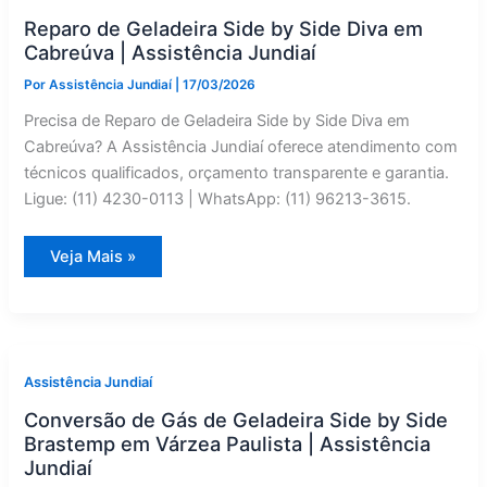
Campo
Limpo
Reparo de Geladeira Side by Side Diva em
Paulista
|
Cabreúva | Assistência Jundiaí
Assistência
Jundiaí
Por
Assistência Jundiaí
|
17/03/2026
Precisa de Reparo de Geladeira Side by Side Diva em
Cabreúva? A Assistência Jundiaí oferece atendimento com
técnicos qualificados, orçamento transparente e garantia.
Ligue: (11) 4230-0113 | WhatsApp: (11) 96213-3615.
Reparo
Veja Mais »
de
Geladeira
Side
by
Side
Diva
em
Cabreúva
Assistência Jundiaí
|
Assistência
Conversão de Gás de Geladeira Side by Side
Jundiaí
Brastemp em Várzea Paulista | Assistência
Jundiaí