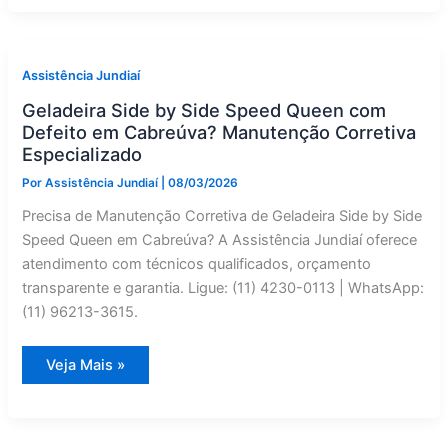
Geladeira
Side
by
Side
Ilve
em
Assistência Jundiaí
Itupeva
|
Geladeira Side by Side Speed Queen com
Assistência
Jundiaí
Defeito em Cabreúva? Manutenção Corretiva
Especializado
Por
Assistência Jundiaí
|
08/03/2026
Precisa de Manutenção Corretiva de Geladeira Side by Side
Speed Queen em Cabreúva? A Assistência Jundiaí oferece
atendimento com técnicos qualificados, orçamento
transparente e garantia. Ligue: (11) 4230-0113 | WhatsApp:
(11) 96213-3615.
Geladeira
Veja Mais »
Side
by
Side
Speed
Queen