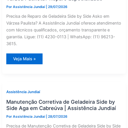
Por
Assistência Jundiaí
|
29/07/2026
Precisa de Reparo de Geladeira Side by Side Asko em
Várzea Paulista? A Assistência Jundiaí oferece atendimento
com técnicos qualificados, orçamento transparente e
garantia. Ligue: (11) 4230-0113 | WhatsApp: (11) 96213-
3615.
Geladeira
Veja Mais »
Side
by
Side
Asko
com
Defeito
em
Várzea
Assistência Jundiaí
Paulista?
Reparo
Manutenção Corretiva de Geladeira Side by
Especializado
Side Aga em Cabreúva | Assistência Jundiaí
Por
Assistência Jundiaí
|
28/07/2026
Precisa de Manutenção Corretiva de Geladeira Side by Side