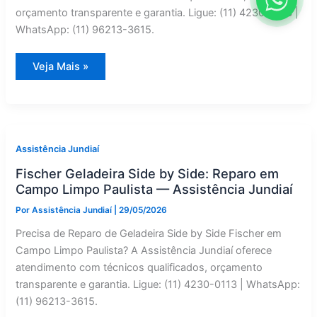
orçamento transparente e garantia. Ligue: (11) 4230-0113 |
WhatsApp: (11) 96213-3615.
Manutenção
Veja Mais »
Corretiva
de
Geladeira
Side
by
Side
Consul
em
Assistência Jundiaí
Campo
Limpo
Fischer Geladeira Side by Side: Reparo em
Paulista
|
Campo Limpo Paulista — Assistência Jundiaí
Assistência
Jundiaí
Por
Assistência Jundiaí
|
29/05/2026
Precisa de Reparo de Geladeira Side by Side Fischer em
Campo Limpo Paulista? A Assistência Jundiaí oferece
atendimento com técnicos qualificados, orçamento
transparente e garantia. Ligue: (11) 4230-0113 | WhatsApp:
(11) 96213-3615.