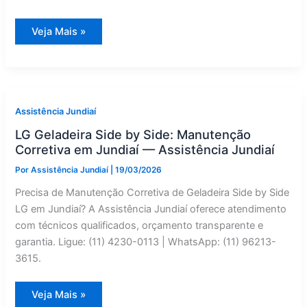
Manutenção
Veja Mais »
Corretiva
de
Geladeira
Side
by
Side
Maruel
em
Assistência Jundiaí
Jundiaí
|
LG Geladeira Side by Side: Manutenção
Assistência
Jundiaí
Corretiva em Jundiaí — Assistência Jundiaí
Por
Assistência Jundiaí
|
19/03/2026
Precisa de Manutenção Corretiva de Geladeira Side by Side
LG em Jundiaí? A Assistência Jundiaí oferece atendimento
com técnicos qualificados, orçamento transparente e
garantia. Ligue: (11) 4230-0113 | WhatsApp: (11) 96213-
3615.
LG
Veja Mais »
Geladeira