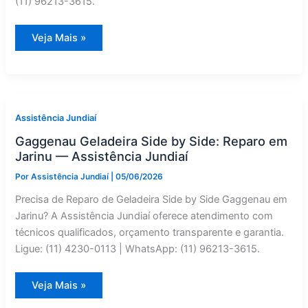
(11) 96213-3615.
Electrolux
Veja Mais »
Geladeira
Side
by
Side:
Assistência
Técnica
em
Cabreúva
Assistência Jundiaí
—
Assistência
Gaggenau Geladeira Side by Side: Reparo em
Jundiaí
Jarinu — Assistência Jundiaí
Por
Assistência Jundiaí
|
05/06/2026
Precisa de Reparo de Geladeira Side by Side Gaggenau em
Jarinu? A Assistência Jundiaí oferece atendimento com
técnicos qualificados, orçamento transparente e garantia.
Ligue: (11) 4230-0113 | WhatsApp: (11) 96213-3615.
Gaggenau
Veja Mais »
Geladeira
Side