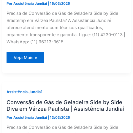
Por
Assistência Jundiaí
|
16/03/2026
Precisa de Conversão de Gás de Geladeira Side by Side
Brastemp em Várzea Paulista? A Assistência Jundiaí
oferece atendimento com técnicos qualificados,
orçamento transparente e garantia. Ligue: (11) 4230-0113 |
WhatsApp: (11) 96213-3615.
Conversão
Veja Mais »
de
Gás
de
Geladeira
Side
by
Side
Brastemp
Assistência Jundiaí
em
Várzea
Conversão de Gás de Geladeira Side by Side
Paulista
|
Diva em Várzea Paulista | Assistência Jundiaí
Assistência
Jundiaí
Por
Assistência Jundiaí
|
13/03/2026
Precisa de Conversão de Gás de Geladeira Side by Side