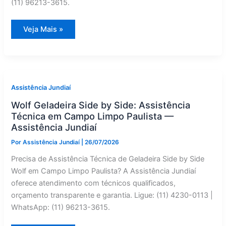
(11) 96213-3615.
Manutenção
Veja Mais »
Corretiva
de
Geladeira
Side
by
Side
Frigidaire
em
Assistência Jundiaí
Jarinu
|
Wolf Geladeira Side by Side: Assistência
Assistência
Jundiaí
Técnica em Campo Limpo Paulista —
Assistência Jundiaí
Por
Assistência Jundiaí
|
26/07/2026
Precisa de Assistência Técnica de Geladeira Side by Side
Wolf em Campo Limpo Paulista? A Assistência Jundiaí
oferece atendimento com técnicos qualificados,
orçamento transparente e garantia. Ligue: (11) 4230-0113 |
WhatsApp: (11) 96213-3615.