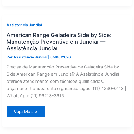
by
Side:
Reparo
em
Jarinu
—
Assistência Jundiaí
Assistência
Jundiaí
American Range Geladeira Side by Side:
Manutenção Preventiva em Jundiaí —
Assistência Jundiaí
Por
Assistência Jundiaí
|
05/06/2026
Precisa de Manutenção Preventiva de Geladeira Side by
Side American Range em Jundiaí? A Assistência Jundiaí
oferece atendimento com técnicos qualificados,
orçamento transparente e garantia. Ligue: (11) 4230-0113 |
WhatsApp: (11) 96213-3615.
American
Veja Mais »
Range
Geladeira
Side
by
Side: