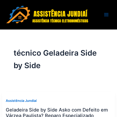
Ir
para
o
conteúdo
técnico Geladeira Side
by Side
Assistência Jundiaí
Geladeira Side by Side Asko com Defeito em
Várzea Paulista? Reparo Especializado