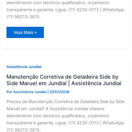
atendimento com técnicos qualificados, orçamento
transparente e garantia. Ligue: (11) 4230-0113 | WhatsApp:
(11) 96213-3615.
Liebherr
Veja Mais »
Geladeira
Side
by
Side:
Assistência
Técnica
em
Itupeva
Assistência Jundiaí
—
Assistência
Manutenção Corretiva de Geladeira Side by
Jundiaí
Side Maruel em Jundiaí | Assistência Jundiaí
Por
Assistência Jundiaí
|
22/03/2026
Precisa de Manutenção Corretiva de Geladeira Side by Side
Maruel em Jundiaí? A Assistência Jundiaí oferece
atendimento com técnicos qualificados, orçamento
transparente e garantia. Ligue: (11) 4230-0113 | WhatsApp:
(11) 96213-3615.