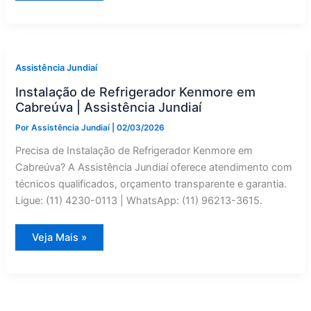
Refrigerador
Ariston
em
Cabreúva
|
Assistência
Jundiaí
Assistência Jundiaí
Instalação de Refrigerador Kenmore em
Cabreúva | Assistência Jundiaí
Por
Assistência Jundiaí
|
02/03/2026
Precisa de Instalação de Refrigerador Kenmore em
Cabreúva? A Assistência Jundiaí oferece atendimento com
técnicos qualificados, orçamento transparente e garantia.
Ligue: (11) 4230-0113 | WhatsApp: (11) 96213-3615.
Instalação
Veja Mais »
de
Refrigerador
Kenmore
em
Cabreúva
|
Assistência