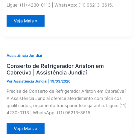
Ligue: (11) 4230-0113 | WhatsApp: (11) 96213-3615.
Assistência
Veja Mais »
Técnica
de
Refrigerador
Braslar
em
Cabreúva
|
Assistência
Assistência Jundiaí
Jundiaí
Conserto de Refrigerador Ariston em
Cabreúva | Assistência Jundiaí
Por
Assistência Jundiaí
|
19/03/2026
Precisa de Conserto de Refrigerador Ariston em Cabreúva?
A Assistência Jundiaí oferece atendimento com técnicos
qualificados, orçamento transparente e garantia. Ligue: (11)
4230-0113 | WhatsApp: (11) 96213-3615.
Conserto
Veja Mais »
de