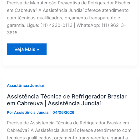
Precisa de Manutenção Preventiva de Refrigerador Fischer
em Cabreúva? A Assistência Jundiaí oferece atendimento
com técnicos qualificados, orçamento transparente e
garantia. Ligue: (11) 4230-0113 | WhatsApp: (11) 96213-
3615.
Fischer
Veja Mais »
Refrigerador:
Manutenção
Preventiva
em
Cabreúva
—
Assistência
Jundiaí
Assistência Jundiaí
Assistência Técnica de Refrigerador Braslar
em Cabreúva | Assistência Jundiaí
Por
Assistência Jundiaí
|
04/06/2026
Precisa de Assistência Técnica de Refrigerador Braslar em
Cabreúva? A Assistência Jundiaí oferece atendimento com
técnicos qualificados, orçamento transparente e garantia.