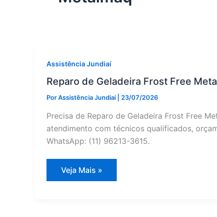
Assistência Jundiaí
Reparo de Geladeira Frost Free Meta
Por
Assistência Jundiaí
|
23/07/2026
Precisa de Reparo de Geladeira Frost Free Me
atendimento com técnicos qualificados, orçame
WhatsApp: (11) 96213-3615.
Reparo
Veja Mais »
de
Geladeira
Frost
Free
Metalmaq
em