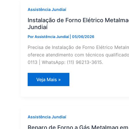
Jarinu
|
Assistência Jundiaí
Assistência
Jundiaí
Instalação de Forno Elétrico Metalm
Jundiaí
Por
Assistência Jundiaí
|
05/06/2026
Precisa de Instalação de Forno Elétrico Meta
oferece atendimento com técnicos qualificados
0113 | WhatsApp: (11) 96213-3615.
Instalação
Veja Mais »
de
Forno
Elétrico
Metalmaq
em
Campo
Limpo
Paulista
Assistência Jundiaí
|
Assistência
Reparo de Forno a Gás Metalmaq em 