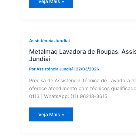
Geladeira
Veja Mais »
Metalmaq
com
Defeito
em
Cabreúva?
Assistência
Técnica
Especializado
Assistência Jundiaí
Metalmaq Lavadora de Roupas: Assis
Jundiaí
Por
Assistência Jundiaí
|
22/03/2026
Precisa de Assistência Técnica de Lavadora d
oferece atendimento com técnicos qualificados
0113 | WhatsApp: (11) 96213-3615.
Metalmaq
Veja Mais »
Lavadora
de
Roupas:
Assistência