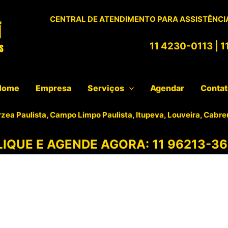
CENTRAL DE ATENDIMENTO PARA ASSISTÊNCIA
11 4230-0113
|
1
Home
Empresa
Serviços
Agendar
Conta
rzea Paulista, Campo Limpo Paulista, Itupeva, Louveira, Cabre
LIQUE E AGENDE AGORA:
11 96213-36