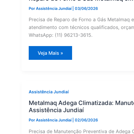
Jundiaí
Por
Assistência Jundiaí
|
03/06/2026
Precisa de Reparo de Forno a Gás Metalmaq e
atendimento com técnicos qualificados, orçame
WhatsApp: (11) 96213-3615.
Reparo
Veja Mais »
de
Forno
a
Gás
Metalmaq
em
Campo
Limpo
Assistência Jundiaí
Paulista
|
Metalmaq Adega Climatizada: Manut
Assistência
Assistência Jundiaí
Jundiaí
Por
Assistência Jundiaí
|
02/06/2026
Precisa de Manutenção Preventiva de Adega C