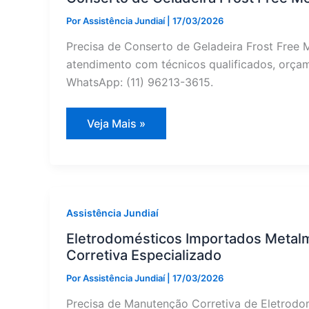
Por
Assistência Jundiaí
|
17/03/2026
Precisa de Conserto de Geladeira Frost Free 
atendimento com técnicos qualificados, orçame
WhatsApp: (11) 96213-3615.
Conserto
Veja Mais »
de
Geladeira
Frost
Free
Metalmaq
em
Itupeva
|
Assistência Jundiaí
Assistência
Jundiaí
Eletrodomésticos Importados Metal
Corretiva Especializado
Por
Assistência Jundiaí
|
17/03/2026
Precisa de Manutenção Corretiva de Eletrodo