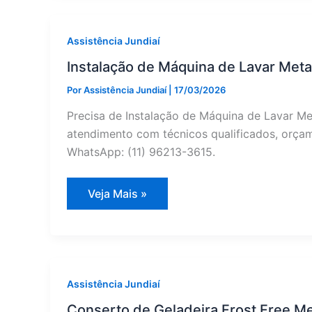
Técnica
em
Jarinu
—
Assistência Jundiaí
Assistência
Jundiaí
Instalação de Máquina de Lavar Meta
Por
Assistência Jundiaí
|
17/03/2026
Precisa de Instalação de Máquina de Lavar M
atendimento com técnicos qualificados, orçame
WhatsApp: (11) 96213-3615.
Instalação
Veja Mais »
de
Máquina
de
Lavar
Metalmaq
em
Cabreúva
|
Assistência Jundiaí
Assistência
Jundiaí
Conserto de Geladeira Frost Free Me