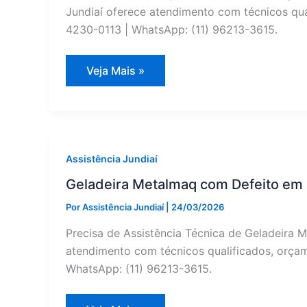
Jundiaí oferece atendimento com técnicos qual
4230-0113 | WhatsApp: (11) 96213-3615.
Metalmaq
Veja Mais »
Adega
Climatizada:
Manutenção
Preventiva
em
Várzea
Paulista
—
Assistência Jundiaí
Assistência
Jundiaí
Geladeira Metalmaq com Defeito em 
Por
Assistência Jundiaí
|
24/03/2026
Precisa de Assistência Técnica de Geladeira 
atendimento com técnicos qualificados, orçame
WhatsApp: (11) 96213-3615.