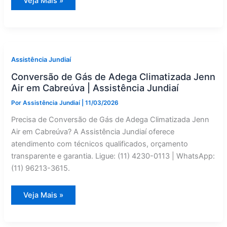
Assistência
Veja Mais »
Técnica
de
Máquina
de
Secar
Jenn
Air
em
Assistência Jundiaí
Campo
Limpo
Conversão de Gás de Adega Climatizada Jenn
Paulista
|
Air em Cabreúva | Assistência Jundiaí
Assistência
Jundiaí
Por
Assistência Jundiaí
|
11/03/2026
Precisa de Conversão de Gás de Adega Climatizada Jenn
Air em Cabreúva? A Assistência Jundiaí oferece
atendimento com técnicos qualificados, orçamento
transparente e garantia. Ligue: (11) 4230-0113 | WhatsApp:
(11) 96213-3615.
Conversão
Veja Mais »
de
Gás
de
Adega