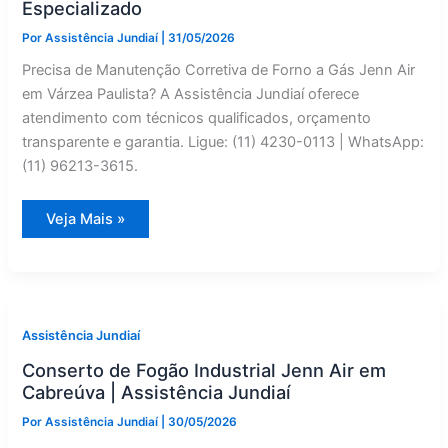
Especializado
Por
Assistência Jundiaí
|
31/05/2026
Precisa de Manutenção Corretiva de Forno a Gás Jenn Air
em Várzea Paulista? A Assistência Jundiaí oferece
atendimento com técnicos qualificados, orçamento
transparente e garantia. Ligue: (11) 4230-0113 | WhatsApp:
(11) 96213-3615.
Forno
Veja Mais »
a
Gás
Jenn
Air
com
Defeito
em
Várzea
Assistência Jundiaí
Paulista?
Manutenção
Conserto de Fogão Industrial Jenn Air em
Corretiva
Especializado
Cabreúva | Assistência Jundiaí
Por
Assistência Jundiaí
|
30/05/2026