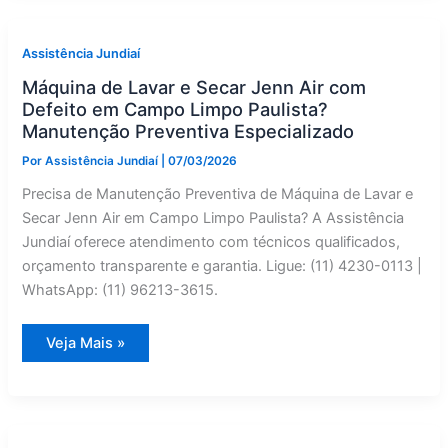
Climatizada
Jenn
Air
em
Assistência Jundiaí
Cabreúva
|
Máquina de Lavar e Secar Jenn Air com
Assistência
Jundiaí
Defeito em Campo Limpo Paulista?
Manutenção Preventiva Especializado
Por
Assistência Jundiaí
|
07/03/2026
Precisa de Manutenção Preventiva de Máquina de Lavar e
Secar Jenn Air em Campo Limpo Paulista? A Assistência
Jundiaí oferece atendimento com técnicos qualificados,
orçamento transparente e garantia. Ligue: (11) 4230-0113 |
WhatsApp: (11) 96213-3615.
Máquina
Veja Mais »
de
Lavar
e
Secar
Jenn
Air
com