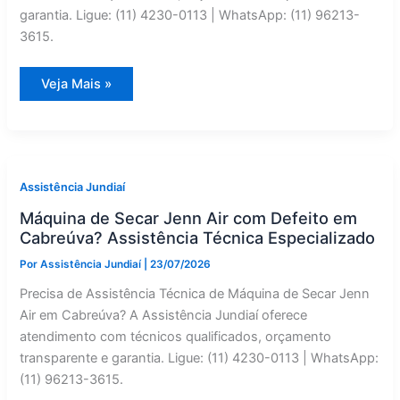
garantia. Ligue: (11) 4230-0113 | WhatsApp: (11) 96213-
3615.
Máquina
Veja Mais »
de
Lavar
Jenn
Air
com
Defeito
em
Jarinu?
Assistência Jundiaí
Assistência
Técnica
Máquina de Secar Jenn Air com Defeito em
Especializado
Cabreúva? Assistência Técnica Especializado
Por
Assistência Jundiaí
|
23/07/2026
Precisa de Assistência Técnica de Máquina de Secar Jenn
Air em Cabreúva? A Assistência Jundiaí oferece
atendimento com técnicos qualificados, orçamento
transparente e garantia. Ligue: (11) 4230-0113 | WhatsApp:
(11) 96213-3615.