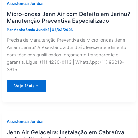
Defeito
Assistência Jundiaí
em
Campo
Micro-ondas Jenn Air com Defeito em Jarinu?
Limpo
Paulista?
Manutenção Preventiva Especializado
Manutenção
Preventiva
Por
Assistência Jundiaí
|
05/03/2026
Especializado
Precisa de Manutenção Preventiva de Micro-ondas Jenn
Air em Jarinu? A Assistência Jundiaí oferece atendimento
com técnicos qualificados, orçamento transparente e
garantia. Ligue: (11) 4230-0113 | WhatsApp: (11) 96213-
3615.
Micro-
Veja Mais »
ondas
Jenn
Air
com
Defeito
em
Jarinu?
Manutenção
Assistência Jundiaí
Preventiva
Especializado
Jenn Air Geladeira: Instalação em Cabreúva