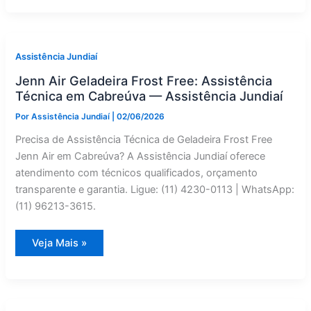
a
Gás:
Conserto
em
Campo
Limpo
Assistência Jundiaí
Paulista
—
Jenn Air Geladeira Frost Free: Assistência
Assistência
Jundiaí
Técnica em Cabreúva — Assistência Jundiaí
Por
Assistência Jundiaí
|
02/06/2026
Precisa de Assistência Técnica de Geladeira Frost Free
Jenn Air em Cabreúva? A Assistência Jundiaí oferece
atendimento com técnicos qualificados, orçamento
transparente e garantia. Ligue: (11) 4230-0113 | WhatsApp:
(11) 96213-3615.
Jenn
Veja Mais »
Air
Geladeira
Frost
Free:
Assistência
Técnica
em