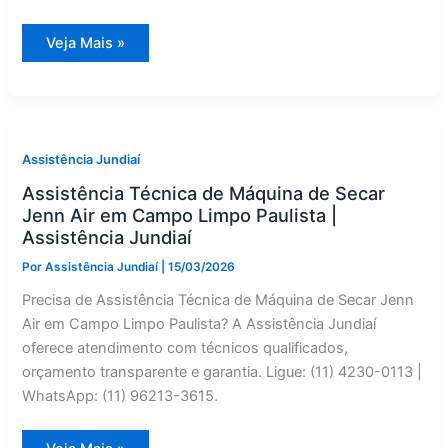
Jenn
Veja Mais »
Air
Secadora
de
Roupas:
Conserto
em
Cabreúva
—
Assistência Jundiaí
Assistência
Jundiaí
Assistência Técnica de Máquina de Secar
Jenn Air em Campo Limpo Paulista |
Assistência Jundiaí
Por
Assistência Jundiaí
|
15/03/2026
Precisa de Assistência Técnica de Máquina de Secar Jenn
Air em Campo Limpo Paulista? A Assistência Jundiaí
oferece atendimento com técnicos qualificados,
orçamento transparente e garantia. Ligue: (11) 4230-0113 |
WhatsApp: (11) 96213-3615.