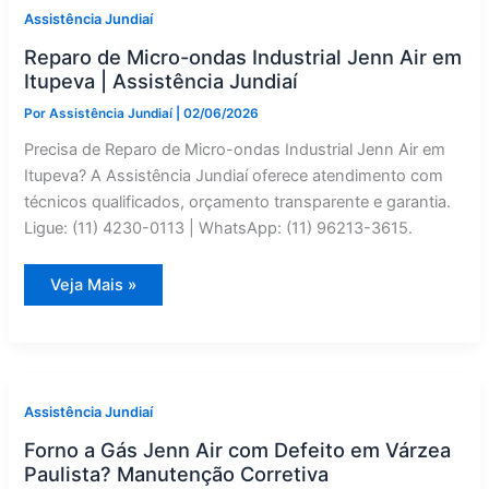
Cabreúva
Assistência Jundiaí
—
Assistência
Reparo de Micro-ondas Industrial Jenn Air em
Jundiaí
Itupeva | Assistência Jundiaí
Por
Assistência Jundiaí
|
02/06/2026
Precisa de Reparo de Micro-ondas Industrial Jenn Air em
Itupeva? A Assistência Jundiaí oferece atendimento com
técnicos qualificados, orçamento transparente e garantia.
Ligue: (11) 4230-0113 | WhatsApp: (11) 96213-3615.
Reparo
Veja Mais »
de
Micro-
ondas
Industrial
Jenn
Air
em
Itupeva
Assistência Jundiaí
|
Assistência
Forno a Gás Jenn Air com Defeito em Várzea
Jundiaí
Paulista? Manutenção Corretiva