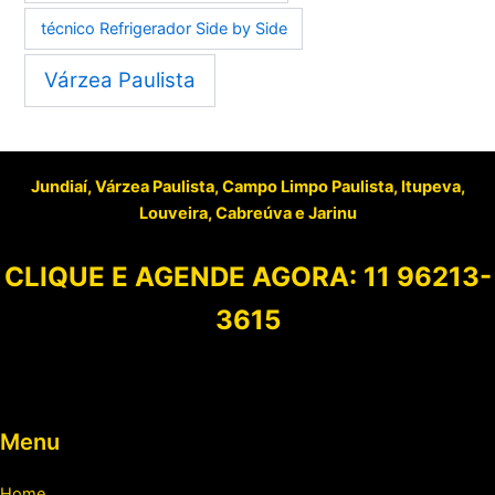
técnico Refrigerador Side by Side
Várzea Paulista
Jundiaí, Várzea Paulista, Campo Limpo Paulista, Itupeva,
Louveira, Cabreúva e Jarinu
CLIQUE E AGENDE AGORA:
11 96213-
3615
Menu
Home