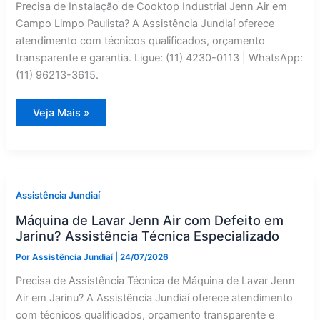
Precisa de Instalação de Cooktop Industrial Jenn Air em
Campo Limpo Paulista? A Assistência Jundiaí oferece
atendimento com técnicos qualificados, orçamento
transparente e garantia. Ligue: (11) 4230-0113 | WhatsApp:
(11) 96213-3615.
Instalação
Veja Mais »
de
Cooktop
Industrial
Jenn
Air
em
Campo
Limpo
Assistência Jundiaí
Paulista
|
Máquina de Lavar Jenn Air com Defeito em
Assistência
Jundiaí
Jarinu? Assistência Técnica Especializado
Por
Assistência Jundiaí
|
24/07/2026
Precisa de Assistência Técnica de Máquina de Lavar Jenn
Air em Jarinu? A Assistência Jundiaí oferece atendimento
com técnicos qualificados, orçamento transparente e