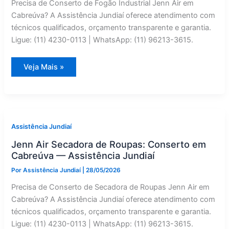
Precisa de Conserto de Fogão Industrial Jenn Air em
Cabreúva? A Assistência Jundiaí oferece atendimento com
técnicos qualificados, orçamento transparente e garantia.
Ligue: (11) 4230-0113 | WhatsApp: (11) 96213-3615.
Conserto
Veja Mais »
de
Fogão
Industrial
Jenn
Air
em
Cabreúva
|
Assistência Jundiaí
Assistência
Jundiaí
Jenn Air Secadora de Roupas: Conserto em
Cabreúva — Assistência Jundiaí
Por
Assistência Jundiaí
|
28/05/2026
Precisa de Conserto de Secadora de Roupas Jenn Air em
Cabreúva? A Assistência Jundiaí oferece atendimento com
técnicos qualificados, orçamento transparente e garantia.
Ligue: (11) 4230-0113 | WhatsApp: (11) 96213-3615.