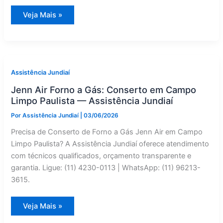
Máquina
Veja Mais »
de
Secar
Jenn
Air
com
Defeito
em
Cabreúva?
Assistência Jundiaí
Assistência
Técnica
Jenn Air Forno a Gás: Conserto em Campo
Especializado
Limpo Paulista — Assistência Jundiaí
Por
Assistência Jundiaí
|
03/06/2026
Precisa de Conserto de Forno a Gás Jenn Air em Campo
Limpo Paulista? A Assistência Jundiaí oferece atendimento
com técnicos qualificados, orçamento transparente e
garantia. Ligue: (11) 4230-0113 | WhatsApp: (11) 96213-
3615.
Jenn
Veja Mais »
Air
Forno