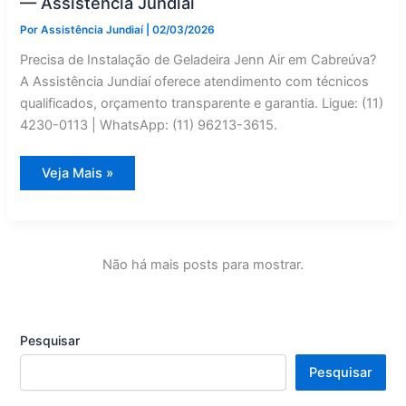
— Assistência Jundiaí
Por
Assistência Jundiaí
|
02/03/2026
Precisa de Instalação de Geladeira Jenn Air em Cabreúva?
A Assistência Jundiaí oferece atendimento com técnicos
qualificados, orçamento transparente e garantia. Ligue: (11)
4230-0113 | WhatsApp: (11) 96213-3615.
Jenn
Veja Mais »
Air
Geladeira:
Instalação
em
Cabreúva
—
Assistência
Não há mais posts para mostrar.
Jundiaí
Pesquisar
Pesquisar