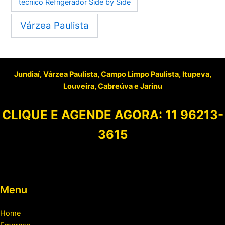
técnico Refrigerador Side by Side
Várzea Paulista
Jundiaí, Várzea Paulista, Campo Limpo Paulista, Itupeva,
Louveira, Cabreúva e Jarinu
CLIQUE E AGENDE AGORA:
11 96213-
3615
Menu
Home