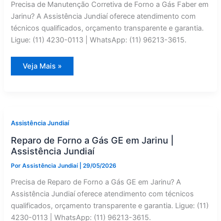
Precisa de Manutenção Corretiva de Forno a Gás Faber em
Jarinu? A Assistência Jundiaí oferece atendimento com
técnicos qualificados, orçamento transparente e garantia.
Ligue: (11) 4230-0113 | WhatsApp: (11) 96213-3615.
Faber
Veja Mais »
Forno
a
Gás:
Manutenção
Corretiva
em
Jarinu
—
Assistência Jundiaí
Assistência
Jundiaí
Reparo de Forno a Gás GE em Jarinu |
Assistência Jundiaí
Por
Assistência Jundiaí
|
29/05/2026
Precisa de Reparo de Forno a Gás GE em Jarinu? A
Assistência Jundiaí oferece atendimento com técnicos
qualificados, orçamento transparente e garantia. Ligue: (11)
4230-0113 | WhatsApp: (11) 96213-3615.