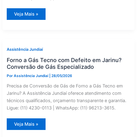
Reparo
Veja Mais »
de
Forno
a
Gás
GE
em
Jarinu
|
Assistência Jundiaí
Assistência
Jundiaí
Forno a Gás Tecno com Defeito em Jarinu?
Conversão de Gás Especializado
Por
Assistência Jundiaí
|
28/05/2026
Precisa de Conversão de Gás de Forno a Gás Tecno em
Jarinu? A Assistência Jundiaí oferece atendimento com
técnicos qualificados, orçamento transparente e garantia.
Ligue: (11) 4230-0113 | WhatsApp: (11) 96213-3615.
Forno
Veja Mais »
a
Gás
Tecno