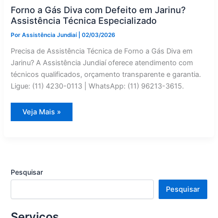
Especializado
Forno a Gás Diva com Defeito em Jarinu?
Assistência Técnica Especializado
Por
Assistência Jundiaí
|
02/03/2026
Precisa de Assistência Técnica de Forno a Gás Diva em
Jarinu? A Assistência Jundiaí oferece atendimento com
técnicos qualificados, orçamento transparente e garantia.
Ligue: (11) 4230-0113 | WhatsApp: (11) 96213-3615.
Forno
Veja Mais »
a
Gás
Diva
com
Defeito
em
Jarinu?
Assistência
Pesquisar
Técnica
Especializado
Pesquisar
Serviços