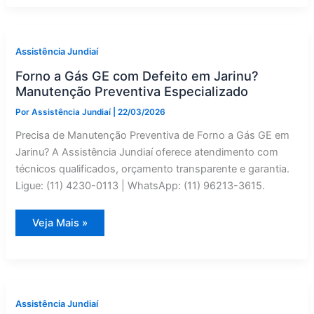
com
Defeito
em
Jarinu?
Conversão
Assistência Jundiaí
de
Gás
Forno a Gás GE com Defeito em Jarinu?
Especializado
Manutenção Preventiva Especializado
Por
Assistência Jundiaí
|
22/03/2026
Precisa de Manutenção Preventiva de Forno a Gás GE em
Jarinu? A Assistência Jundiaí oferece atendimento com
técnicos qualificados, orçamento transparente e garantia.
Ligue: (11) 4230-0113 | WhatsApp: (11) 96213-3615.
Forno
Veja Mais »
a
Gás
GE
com
Defeito
em
Jarinu?
Manutenção
Assistência Jundiaí
Preventiva