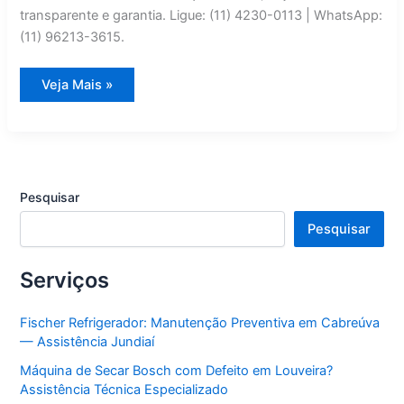
transparente e garantia. Ligue: (11) 4230-0113 | WhatsApp:
(11) 96213-3615.
Manutenção
Veja Mais »
Corretiva
de
Adega
Climatizada
Elettromec
em
Jarinu
|
Pesquisar
Assistência
Jundiaí
Pesquisar
Serviços
Fischer Refrigerador: Manutenção Preventiva em Cabreúva
— Assistência Jundiaí
Máquina de Secar Bosch com Defeito em Louveira?
Assistência Técnica Especializado