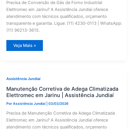
Precisa de Conversão de Gás de Forno Industrial
Elettromec em Jarinu? A Assistência Jundiaí oferece
atendimento com técnicos qualificados, orçamento
transparente e garantia. Ligue: (11) 4230-0113 | WhatsApp:
(11) 96213-3615.
Forno
Veja Mais »
Industrial
Elettromec
com
Defeito
em
Jarinu?
Conversão
de
Assistência Jundiaí
Gás
Especializado
Manutenção Corretiva de Adega Climatizada
Elettromec em Jarinu | Assistência Jundiaí
Por
Assistência Jundiaí
|
03/03/2026
Precisa de Manutenção Corretiva de Adega Climatizada
Elettromec em Jarinu? A Assistência Jundiaí oferece
atendimento com técnicos qualificados, orçamento