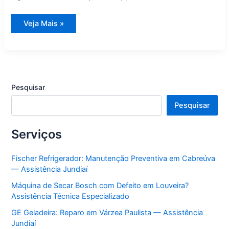
Forno
Veja Mais »
a
Gás
Diva
com
Defeito
em
Jarinu?
Assistência
Pesquisar
Técnica
Especializado
Pesquisar
Serviços
Fischer Refrigerador: Manutenção Preventiva em Cabreúva
— Assistência Jundiaí
Máquina de Secar Bosch com Defeito em Louveira?
Assistência Técnica Especializado
GE Geladeira: Reparo em Várzea Paulista — Assistência
Jundiaí