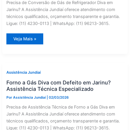
Precisa de Conversão de Gás de Refrigerador Diva em
Jarinu? A Assistência Jundiaí oferece atendimento com
técnicos qualificados, orçamento transparente e garantia.
Ligue: (11) 4230-0113 | WhatsApp: (11) 96213-3615.
Diva
Veja Mais »
Refrigerador:
Conversão
de
Gás
em
Jarinu
—
Assistência
Assistência Jundiaí
Jundiaí
Forno a Gás Diva com Defeito em Jarinu?
Assistência Técnica Especializado
Por
Assistência Jundiaí
|
02/03/2026
Precisa de Assistência Técnica de Forno a Gás Diva em
Jarinu? A Assistência Jundiaí oferece atendimento com
técnicos qualificados, orçamento transparente e garantia.
Ligue: (11) 4230-0113 | WhatsApp: (11) 96213-3615.