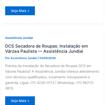
Forno
Veja Mais »
de
Embutir
DCS
com
Defeito
em
Jarinu?
Conserto
Assistência Jundiaí
Especializado
DCS Secadora de Roupas: Instalação em
Várzea Paulista — Assistência Jundiaí
Por
Assistência Jundiaí
|
04/06/2026
Precisa de Instalação de Secadora de Roupas DCS em
Várzea Paulista? A Assistência Jundiaí oferece atendimento
com técnicos qualificados, orçamento transparente e
garantia. Ligue: (11) 4230-0113 | WhatsApp: (11) 96213-
3615.
DCS
Veja Mais »
Secadora