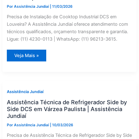
Por
Assistência Jundiaí
|
11/03/2026
Precisa de Instalação de Cooktop Industrial DCS em
Louveira? A Assistência Jundiaí oferece atendimento com
técnicos qualificados, orçamento transparente e garantia.
Ligue: (11) 4230-0113 | WhatsApp: (11) 96213-3615.
Instalação
Veja Mais »
de
Cooktop
Industrial
DCS
em
Louveira
|
Assistência
Assistência Jundiaí
Jundiaí
Assistência Técnica de Refrigerador Side by
Side DCS em Várzea Paulista | Assistência
Jundiaí
Por
Assistência Jundiaí
|
10/03/2026
Precisa de Assistência Técnica de Refrigerador Side by Side