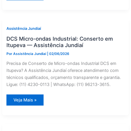
de
Roupas:
Instalação
em
Várzea
Paulista
—
Assistência Jundiaí
Assistência
Jundiaí
DCS Micro-ondas Industrial: Conserto em
Itupeva — Assistência Jundiaí
Por
Assistência Jundiaí
|
02/06/2026
Precisa de Conserto de Micro-ondas Industrial DCS em
Itupeva? A Assistência Jundiaí oferece atendimento com
técnicos qualificados, orçamento transparente e garantia.
Ligue: (11) 4230-0113 | WhatsApp: (11) 96213-3615.
DCS
Veja Mais »
Micro-
ondas
Industrial:
Conserto
em
Itupeva
—