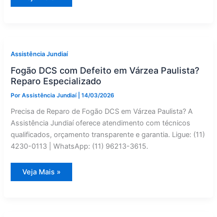
Técnica
de
Secadora
de
Roupas
DCS
em
Louveira
Assistência Jundiaí
|
Assistência
Fogão DCS com Defeito em Várzea Paulista?
Jundiaí
Reparo Especializado
Por
Assistência Jundiaí
|
14/03/2026
Precisa de Reparo de Fogão DCS em Várzea Paulista? A
Assistência Jundiaí oferece atendimento com técnicos
qualificados, orçamento transparente e garantia. Ligue: (11)
4230-0113 | WhatsApp: (11) 96213-3615.
Fogão
Veja Mais »
DCS
com
Defeito
em
Várzea
Paulista?