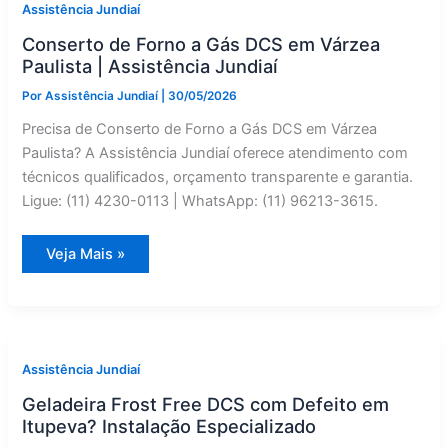
Assistência
Assistência Jundiaí
Jundiaí
Conserto de Forno a Gás DCS em Várzea
Paulista | Assistência Jundiaí
Por
Assistência Jundiaí
|
30/05/2026
Precisa de Conserto de Forno a Gás DCS em Várzea
Paulista? A Assistência Jundiaí oferece atendimento com
técnicos qualificados, orçamento transparente e garantia.
Ligue: (11) 4230-0113 | WhatsApp: (11) 96213-3615.
Conserto
Veja Mais »
de
Forno
a
Gás
DCS
em
Várzea
Paulista
Assistência Jundiaí
|
Assistência
Geladeira Frost Free DCS com Defeito em
Jundiaí
Itupeva? Instalação Especializado