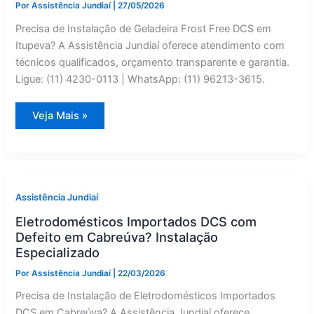
Por
Assistência Jundiaí
|
27/05/2026
Precisa de Instalação de Geladeira Frost Free DCS em
Itupeva? A Assistência Jundiaí oferece atendimento com
técnicos qualificados, orçamento transparente e garantia.
Ligue: (11) 4230-0113 | WhatsApp: (11) 96213-3615.
Geladeira
Veja Mais »
Frost
Free
DCS
com
Defeito
em
Itupeva?
Instalação
Assistência Jundiaí
Especializado
Eletrodomésticos Importados DCS com
Defeito em Cabreúva? Instalação
Especializado
Por
Assistência Jundiaí
|
22/03/2026
Precisa de Instalação de Eletrodomésticos Importados
DCS em Cabreúva? A Assistência Jundiaí oferece