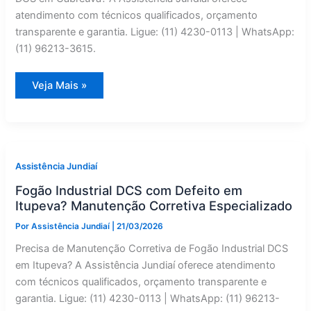
atendimento com técnicos qualificados, orçamento
transparente e garantia. Ligue: (11) 4230-0113 | WhatsApp:
(11) 96213-3615.
Eletrodomésticos
Veja Mais »
Importados
DCS
com
Defeito
em
Cabreúva?
Instalação
Especializado
Assistência Jundiaí
Fogão Industrial DCS com Defeito em
Itupeva? Manutenção Corretiva Especializado
Por
Assistência Jundiaí
|
21/03/2026
Precisa de Manutenção Corretiva de Fogão Industrial DCS
em Itupeva? A Assistência Jundiaí oferece atendimento
com técnicos qualificados, orçamento transparente e
garantia. Ligue: (11) 4230-0113 | WhatsApp: (11) 96213-