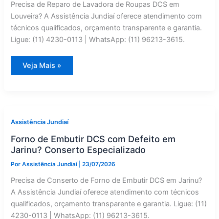
Precisa de Reparo de Lavadora de Roupas DCS em
Louveira? A Assistência Jundiaí oferece atendimento com
técnicos qualificados, orçamento transparente e garantia.
Ligue: (11) 4230-0113 | WhatsApp: (11) 96213-3615.
DCS
Veja Mais »
Lavadora
de
Roupas:
Reparo
em
Louveira
—
Assistência
Assistência Jundiaí
Jundiaí
Forno de Embutir DCS com Defeito em
Jarinu? Conserto Especializado
Por
Assistência Jundiaí
|
23/07/2026
Precisa de Conserto de Forno de Embutir DCS em Jarinu?
A Assistência Jundiaí oferece atendimento com técnicos
qualificados, orçamento transparente e garantia. Ligue: (11)
4230-0113 | WhatsApp: (11) 96213-3615.