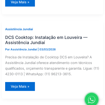
Adega
Veja Mais »
Climatizada
DCS
com
Defeito
em
Itupeva?
Manutenção
Corretiva
Assistência Jundiaí
Especializado
DCS Cooktop: Instalação em Louveira —
Assistência Jundiaí
Por
Assistência Jundiaí
|
03/03/2026
Precisa de Instalação de Cooktop DCS em Louveira? A
Assistência Jundiaí oferece atendimento com técnicos
qualificados, orçamento transparente e garantia. Ligue: (11)
4230-0113 | WhatsApp: (11) 96213-3615.
DCS
Veja Mais »
Cooktop:
Instalação
em
Louveira
—