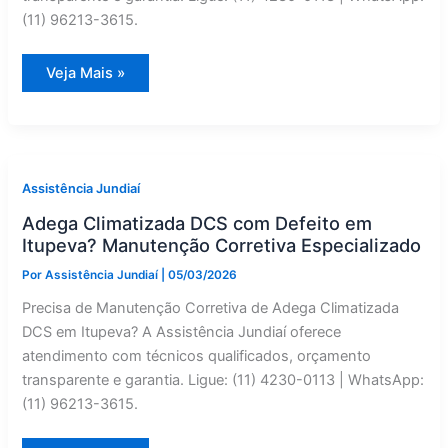
(11) 96213-3615.
DCS
Veja Mais »
Máquina
de
Lavar:
Conversão
de
Gás
em
Várzea
Assistência Jundiaí
Paulista
—
Adega Climatizada DCS com Defeito em
Assistência
Jundiaí
Itupeva? Manutenção Corretiva Especializado
Por
Assistência Jundiaí
|
05/03/2026
Precisa de Manutenção Corretiva de Adega Climatizada
DCS em Itupeva? A Assistência Jundiaí oferece
atendimento com técnicos qualificados, orçamento
transparente e garantia. Ligue: (11) 4230-0113 | WhatsApp:
(11) 96213-3615.