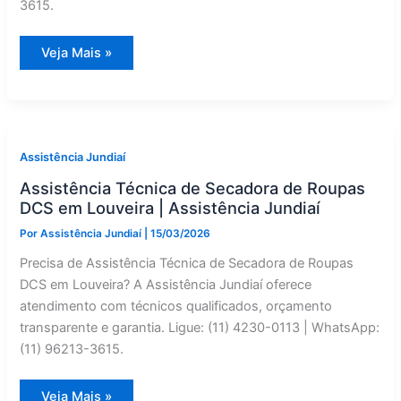
3615.
Fogão
Veja Mais »
Industrial
DCS
com
Defeito
em
Itupeva?
Manutenção
Corretiva
Assistência Jundiaí
Especializado
Assistência Técnica de Secadora de Roupas
DCS em Louveira | Assistência Jundiaí
Por
Assistência Jundiaí
|
15/03/2026
Precisa de Assistência Técnica de Secadora de Roupas
DCS em Louveira? A Assistência Jundiaí oferece
atendimento com técnicos qualificados, orçamento
transparente e garantia. Ligue: (11) 4230-0113 | WhatsApp:
(11) 96213-3615.
Assistência
Veja Mais »