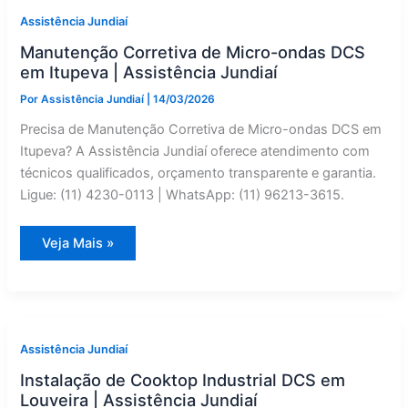
Reparo
Especializado
Assistência Jundiaí
Manutenção Corretiva de Micro-ondas DCS
em Itupeva | Assistência Jundiaí
Por
Assistência Jundiaí
|
14/03/2026
Precisa de Manutenção Corretiva de Micro-ondas DCS em
Itupeva? A Assistência Jundiaí oferece atendimento com
técnicos qualificados, orçamento transparente e garantia.
Ligue: (11) 4230-0113 | WhatsApp: (11) 96213-3615.
Manutenção
Veja Mais »
Corretiva
de
Micro-
ondas
DCS
em
Itupeva
|
Assistência Jundiaí
Assistência
Jundiaí
Instalação de Cooktop Industrial DCS em
Louveira | Assistência Jundiaí