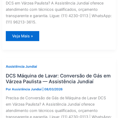
DCS em Várzea Paulista? A Assistência Jundiaí oferece
atendimento com técnicos qualificados, orçamento
transparente e garantia. Ligue: (11) 4230-0113 | WhatsApp:
(11) 96213-3615.
Assistência
Veja Mais »
Técnica
de
Refrigerador
Side
by
Side
DCS
em
Assistência Jundiaí
Várzea
Paulista
DCS Máquina de Lavar: Conversão de Gás em
|
Assistência
Várzea Paulista — Assistência Jundiaí
Jundiaí
Por
Assistência Jundiaí
|
08/03/2026
Precisa de Conversão de Gás de Máquina de Lavar DCS
em Várzea Paulista? A Assistência Jundiaí oferece
atendimento com técnicos qualificados, orçamento
transparente e garantia. Ligue: (11) 4230-0113 | WhatsApp: