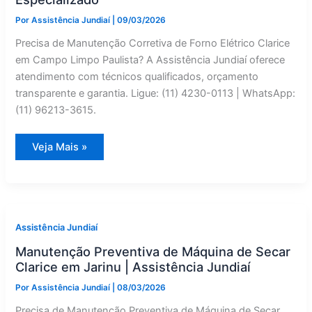
Por
Assistência Jundiaí
|
09/03/2026
Precisa de Manutenção Corretiva de Forno Elétrico Clarice
em Campo Limpo Paulista? A Assistência Jundiaí oferece
atendimento com técnicos qualificados, orçamento
transparente e garantia. Ligue: (11) 4230-0113 | WhatsApp:
(11) 96213-3615.
Forno
Veja Mais »
Elétrico
Clarice
com
Defeito
em
Campo
Limpo
Paulista?
Assistência Jundiaí
Manutenção
Corretiva
Manutenção Preventiva de Máquina de Secar
Especializado
Clarice em Jarinu | Assistência Jundiaí
Por
Assistência Jundiaí
|
08/03/2026
Precisa de Manutenção Preventiva de Máquina de Secar