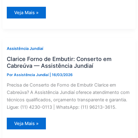
Clarice
Veja Mais »
Micro-
ondas:
Instalação
em
Campo
Limpo
Paulista
—
Assistência Jundiaí
Assistência
Jundiaí
Clarice Forno de Embutir: Conserto em
Cabreúva — Assistência Jundiaí
Por
Assistência Jundiaí
|
16/03/2026
Precisa de Conserto de Forno de Embutir Clarice em
Cabreúva? A Assistência Jundiaí oferece atendimento com
técnicos qualificados, orçamento transparente e garantia.
Ligue: (11) 4230-0113 | WhatsApp: (11) 96213-3615.
Clarice
Veja Mais »
Forno
de
Embutir: