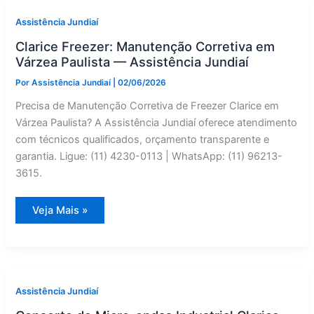
em
Louveira
Assistência Jundiaí
|
Assistência
Clarice Freezer: Manutenção Corretiva em
Jundiaí
Várzea Paulista — Assistência Jundiaí
Por
Assistência Jundiaí
|
02/06/2026
Precisa de Manutenção Corretiva de Freezer Clarice em
Várzea Paulista? A Assistência Jundiaí oferece atendimento
com técnicos qualificados, orçamento transparente e
garantia. Ligue: (11) 4230-0113 | WhatsApp: (11) 96213-
3615.
Clarice
Veja Mais »
Freezer:
Manutenção
Corretiva
em
Várzea
Paulista
—
Assistência
Assistência Jundiaí
Jundiaí