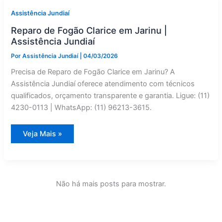
—
Assistência
Assistência Jundiaí
Jundiaí
Reparo de Fogão Clarice em Jarinu |
Assistência Jundiaí
Por
Assistência Jundiaí
|
04/03/2026
Precisa de Reparo de Fogão Clarice em Jarinu? A
Assistência Jundiaí oferece atendimento com técnicos
qualificados, orçamento transparente e garantia. Ligue: (11)
4230-0113 | WhatsApp: (11) 96213-3615.
Reparo
Veja Mais »
de
Fogão
Clarice
em
Jarinu
|
Assistência
Não há mais posts para mostrar.
Jundiaí