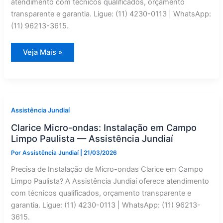
atendimento com técnicos qualificados, orçamento
transparente e garantia. Ligue: (11) 4230-0113 | WhatsApp:
(11) 96213-3615.
Lavadora
Veja Mais »
de
Roupas
Clarice
com
Defeito
em
Jundiaí?
Manutenção
Assistência Jundiaí
Preventiva
Especializado
Clarice Micro-ondas: Instalação em Campo
Limpo Paulista — Assistência Jundiaí
Por
Assistência Jundiaí
|
21/03/2026
Precisa de Instalação de Micro-ondas Clarice em Campo
Limpo Paulista? A Assistência Jundiaí oferece atendimento
com técnicos qualificados, orçamento transparente e
garantia. Ligue: (11) 4230-0113 | WhatsApp: (11) 96213-
3615.