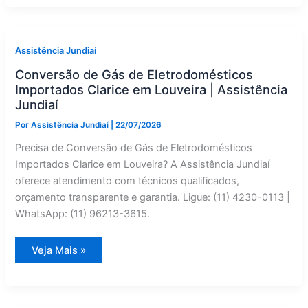
em
Jarinu?
Conserto
Especializado
Assistência Jundiaí
Conversão de Gás de Eletrodomésticos
Importados Clarice em Louveira | Assistência
Jundiaí
Por
Assistência Jundiaí
|
22/07/2026
Precisa de Conversão de Gás de Eletrodomésticos
Importados Clarice em Louveira? A Assistência Jundiaí
oferece atendimento com técnicos qualificados,
orçamento transparente e garantia. Ligue: (11) 4230-0113 |
WhatsApp: (11) 96213-3615.
Conversão
Veja Mais »
de
Gás
de
Eletrodomésticos
Importados
Clarice