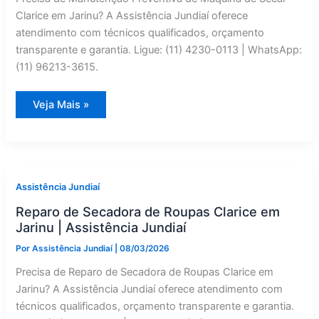
Clarice em Jarinu? A Assistência Jundiaí oferece
atendimento com técnicos qualificados, orçamento
transparente e garantia. Ligue: (11) 4230-0113 | WhatsApp:
(11) 96213-3615.
Manutenção
Veja Mais »
Preventiva
de
Máquina
de
Secar
Clarice
em
Jarinu
Assistência Jundiaí
|
Assistência
Reparo de Secadora de Roupas Clarice em
Jundiaí
Jarinu | Assistência Jundiaí
Por
Assistência Jundiaí
|
08/03/2026
Precisa de Reparo de Secadora de Roupas Clarice em
Jarinu? A Assistência Jundiaí oferece atendimento com
técnicos qualificados, orçamento transparente e garantia.