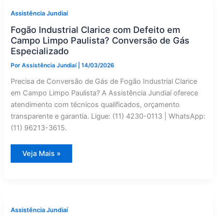
Campo
Limpo
Assistência Jundiaí
Paulista?
Conserto
Fogão Industrial Clarice com Defeito em
Especializado
Campo Limpo Paulista? Conversão de Gás
Especializado
Por
Assistência Jundiaí
|
14/03/2026
Precisa de Conversão de Gás de Fogão Industrial Clarice
em Campo Limpo Paulista? A Assistência Jundiaí oferece
atendimento com técnicos qualificados, orçamento
transparente e garantia. Ligue: (11) 4230-0113 | WhatsApp:
(11) 96213-3615.
Fogão
Veja Mais »
Industrial
Clarice
com
Defeito
em
Campo
Limpo
Paulista?
Assistência Jundiaí
Conversão