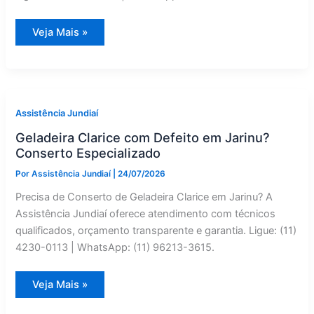
Conversão
Veja Mais »
de
Gás
de
Micro-
ondas
Clarice
em
Louveira
Assistência Jundiaí
|
Assistência
Geladeira Clarice com Defeito em Jarinu?
Jundiaí
Conserto Especializado
Por
Assistência Jundiaí
|
24/07/2026
Precisa de Conserto de Geladeira Clarice em Jarinu? A
Assistência Jundiaí oferece atendimento com técnicos
qualificados, orçamento transparente e garantia. Ligue: (11)
4230-0113 | WhatsApp: (11) 96213-3615.
Geladeira
Veja Mais »
Clarice
com
Defeito