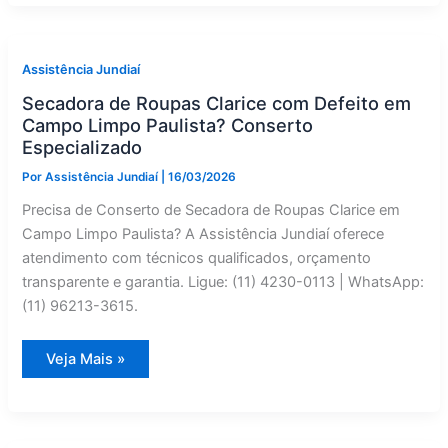
Conserto
em
Cabreúva
—
Assistência
Assistência Jundiaí
Jundiaí
Secadora de Roupas Clarice com Defeito em
Campo Limpo Paulista? Conserto
Especializado
Por
Assistência Jundiaí
|
16/03/2026
Precisa de Conserto de Secadora de Roupas Clarice em
Campo Limpo Paulista? A Assistência Jundiaí oferece
atendimento com técnicos qualificados, orçamento
transparente e garantia. Ligue: (11) 4230-0113 | WhatsApp:
(11) 96213-3615.
Secadora
Veja Mais »
de
Roupas
Clarice
com
Defeito
em