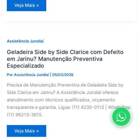
Manutenção
Veja Mais »
Preventiva
de
Forno
Industrial
Clarice
em
Várzea
Paulista
Assistência Jundiaí
|
Assistência
Geladeira Side by Side Clarice com Defeito
Jundiaí
em Jarinu? Manutenção Preventiva
Especializado
Por
Assistência Jundiaí
|
05/03/2026
Precisa de Manutenção Preventiva de Geladeira Side by
Side Clarice em Jarinu? A Assistência Jundiaí oferece
atendimento com técnicos qualificados, orçamento
transparente e garantia. Ligue: (11) 4230-0113 | WhatsApp:
(11) 96213-3615.
Geladeira
Veja Mais »
Side