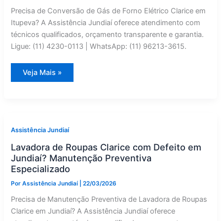
Precisa de Conversão de Gás de Forno Elétrico Clarice em
Itupeva? A Assistência Jundiaí oferece atendimento com
técnicos qualificados, orçamento transparente e garantia.
Ligue: (11) 4230-0113 | WhatsApp: (11) 96213-3615.
Forno
Veja Mais »
Elétrico
Clarice
com
Defeito
em
Itupeva?
Conversão
de
Assistência Jundiaí
Gás
Especializado
Lavadora de Roupas Clarice com Defeito em
Jundiaí? Manutenção Preventiva
Especializado
Por
Assistência Jundiaí
|
22/03/2026
Precisa de Manutenção Preventiva de Lavadora de Roupas
Clarice em Jundiaí? A Assistência Jundiaí oferece