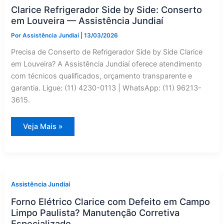
de
Clarice Refrigerador Side by Side: Conserto
Gás
Especializado
em Louveira — Assistência Jundiaí
Por
Assistência Jundiaí
|
13/03/2026
Precisa de Conserto de Refrigerador Side by Side Clarice
em Louveira? A Assistência Jundiaí oferece atendimento
com técnicos qualificados, orçamento transparente e
garantia. Ligue: (11) 4230-0113 | WhatsApp: (11) 96213-
3615.
Clarice
Veja Mais »
Refrigerador
Side
by
Side:
Conserto
em
Louveira
—
Assistência Jundiaí
Assistência
Jundiaí
Forno Elétrico Clarice com Defeito em Campo
Limpo Paulista? Manutenção Corretiva
Especializado