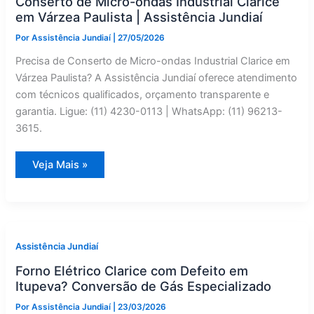
Conserto de Micro-ondas Industrial Clarice
em Várzea Paulista | Assistência Jundiaí
Por
Assistência Jundiaí
|
27/05/2026
Precisa de Conserto de Micro-ondas Industrial Clarice em
Várzea Paulista? A Assistência Jundiaí oferece atendimento
com técnicos qualificados, orçamento transparente e
garantia. Ligue: (11) 4230-0113 | WhatsApp: (11) 96213-
3615.
Conserto
Veja Mais »
de
Micro-
ondas
Industrial
Clarice
em
Várzea
Paulista
Assistência Jundiaí
|
Assistência
Forno Elétrico Clarice com Defeito em
Jundiaí
Itupeva? Conversão de Gás Especializado
Por
Assistência Jundiaí
|
23/03/2026