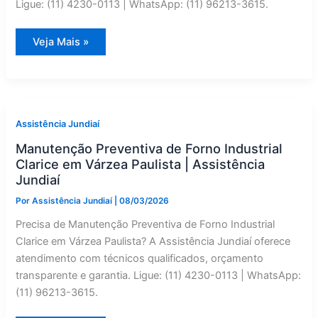
Ligue: (11) 4230-0113 | WhatsApp: (11) 96213-3615.
Reparo
Veja Mais »
de
Secadora
de
Roupas
Clarice
em
Jarinu
|
Assistência Jundiaí
Assistência
Jundiaí
Manutenção Preventiva de Forno Industrial
Clarice em Várzea Paulista | Assistência
Jundiaí
Por
Assistência Jundiaí
|
08/03/2026
Precisa de Manutenção Preventiva de Forno Industrial
Clarice em Várzea Paulista? A Assistência Jundiaí oferece
atendimento com técnicos qualificados, orçamento
transparente e garantia. Ligue: (11) 4230-0113 | WhatsApp:
(11) 96213-3615.