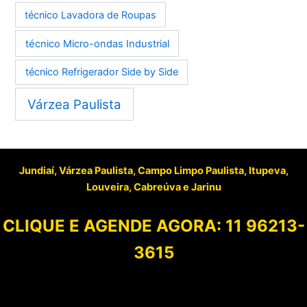
técnico Lavadora de Roupas
técnico Micro-ondas Industrial
técnico Refrigerador Side by Side
Várzea Paulista
Jundiaí, Várzea Paulista, Campo Limpo Paulista, Itupeva,
Louveira, Cabreúva e Jarinu
CLIQUE E AGENDE AGORA:
11 96213-
3615