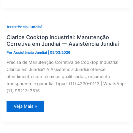
by
Side
Clarice
com
Defeito
em
Jarinu?
Assistência Jundiaí
Manutenção
Preventiva
Clarice Cooktop Industrial: Manutenção
Especializado
Corretiva em Jundiaí — Assistência Jundiaí
Por
Assistência Jundiaí
|
05/03/2026
Precisa de Manutenção Corretiva de Cooktop Industrial
Clarice em Jundiaí? A Assistência Jundiaí oferece
atendimento com técnicos qualificados, orçamento
transparente e garantia. Ligue: (11) 4230-0113 | WhatsApp:
(11) 96213-3615.
Clarice
Veja Mais »
Cooktop
Industrial:
Manutenção
Corretiva
em
Jundiaí