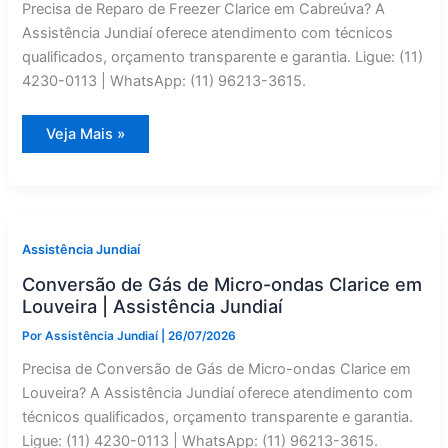
Precisa de Reparo de Freezer Clarice em Cabreúva? A
Assistência Jundiaí oferece atendimento com técnicos
qualificados, orçamento transparente e garantia. Ligue: (11)
4230-0113 | WhatsApp: (11) 96213-3615.
Clarice
Veja Mais »
Freezer:
Reparo
em
Cabreúva
—
Assistência
Jundiaí
Assistência Jundiaí
Conversão de Gás de Micro-ondas Clarice em
Louveira | Assistência Jundiaí
Por
Assistência Jundiaí
|
26/07/2026
Precisa de Conversão de Gás de Micro-ondas Clarice em
Louveira? A Assistência Jundiaí oferece atendimento com
técnicos qualificados, orçamento transparente e garantia.
Ligue: (11) 4230-0113 | WhatsApp: (11) 96213-3615.