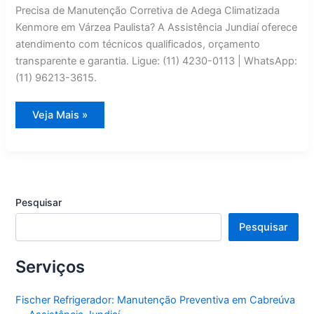
Precisa de Manutenção Corretiva de Adega Climatizada
Kenmore em Várzea Paulista? A Assistência Jundiaí oferece
atendimento com técnicos qualificados, orçamento
transparente e garantia. Ligue: (11) 4230-0113 | WhatsApp:
(11) 96213-3615.
Manutenção
Veja Mais »
Corretiva
de
Adega
Climatizada
Kenmore
em
Várzea
Paulista
Pesquisar
|
Assistência
Jundiaí
Pesquisar
Serviços
Fischer Refrigerador: Manutenção Preventiva em Cabreúva