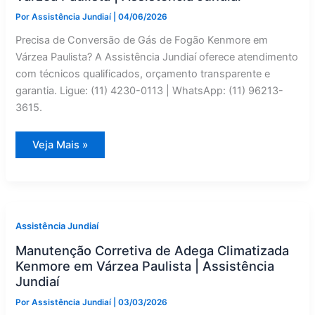
Por
Assistência Jundiaí
|
04/06/2026
Precisa de Conversão de Gás de Fogão Kenmore em
Várzea Paulista? A Assistência Jundiaí oferece atendimento
com técnicos qualificados, orçamento transparente e
garantia. Ligue: (11) 4230-0113 | WhatsApp: (11) 96213-
3615.
Conversão
Veja Mais »
de
Gás
de
Fogão
Kenmore
em
Várzea
Paulista
Assistência Jundiaí
|
Assistência
Manutenção Corretiva de Adega Climatizada
Jundiaí
Kenmore em Várzea Paulista | Assistência
Jundiaí
Por
Assistência Jundiaí
|
03/03/2026