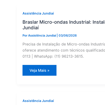
Preventiva
em
Várzea
Paulista
Assistência Jundiaí
—
Assistência
Braslar Micro-ondas Industrial: Inst
Jundiaí
Jundiaí
Por
Assistência Jundiaí
|
03/06/2026
Precisa de Instalação de Micro-ondas Industria
oferece atendimento com técnicos qualificados
0113 | WhatsApp: (11) 96213-3615.
Braslar
Veja Mais »
Micro-
ondas
Industrial:
Instalação
em
Várzea
Paulista
—
Assistência Jundiaí
Assistência