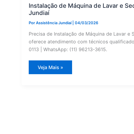
Jundiaí
Instalação de Máquina de Lavar e Sec
Jundiaí
Por
Assistência Jundiaí
|
04/03/2026
Precisa de Instalação de Máquina de Lavar e S
oferece atendimento com técnicos qualificados
0113 | WhatsApp: (11) 96213-3615.
Instalação
Veja Mais »
de
Máquina
de
Lavar
e
Secar
Braslar
em
Várzea
Paulista
|
Assistência
Jundiaí