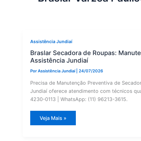
Assistência Jundiaí
Braslar Secadora de Roupas: Manute
Assistência Jundiaí
Por
Assistência Jundiaí
|
24/07/2026
Precisa de Manutenção Preventiva de Secadora
Jundiaí oferece atendimento com técnicos qual
4230-0113 | WhatsApp: (11) 96213-3615.
Braslar
Veja Mais »
Secadora
de
Roupas:
Manutenção