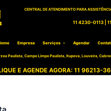
CENTRAL DE ATENDIMENTO PARA ASSISTÊNCIA
11 4230-0113
|
1
Home
Empresa
Serviços
Agendar
Conta
rzea Paulista, Campo Limpo Paulista, Itupeva, Louveira, Cabre
LIQUE E AGENDE AGORA:
11 96213-36
ta